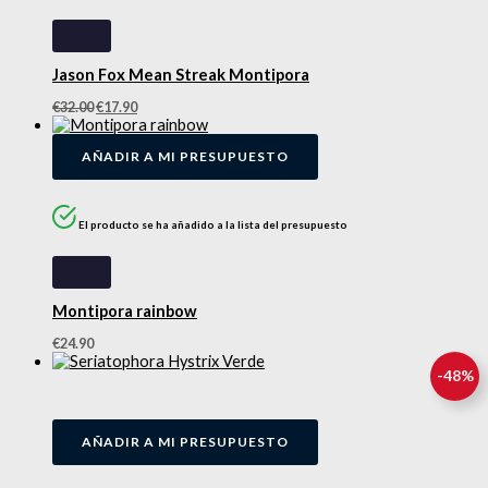
Jason Fox Mean Streak Montipora
€
32.00
€
17.90
AÑADIR A MI PRESUPUESTO
El producto se ha añadido a la lista del presupuesto
Montipora rainbow
€
24.90
-
48
%
AÑADIR A MI PRESUPUESTO