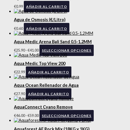
€
0.99
AÑADIR AL CARRITO
Agua de Osmosis (€/Litro)
€
0.60
AÑADIR AL CARRITO
Aqua Medic Arena Bali Sand 0.5-1.2MM
€
25.90
-
€
41.00
SELECCIONAR OPCIONES
Aqua Medic Top View 200
€
22.99
AÑADIR AL CARRITO
Aqua Ocean Rellenador de Agua
€
27.90
AÑADIR AL CARRITO
AquaConnect Cyano Remove
€
46.00
-
€
59.00
SELECCIONAR OPCIONES
Aquaforest AF Rock Mix (18KG y 1KG)