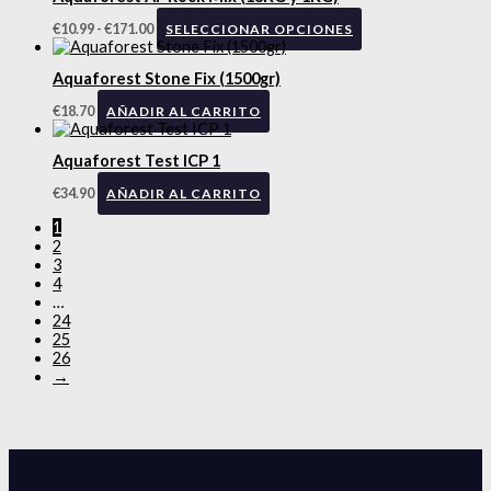
€
10.99
-
€
171.00
SELECCIONAR OPCIONES
Aquaforest Stone Fix (1500gr)
€
18.70
AÑADIR AL CARRITO
Aquaforest Test ICP 1
€
34.90
AÑADIR AL CARRITO
1
2
3
4
…
24
25
26
→