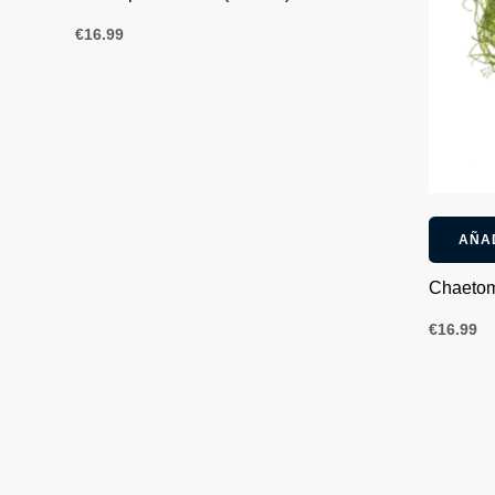
€
16.99
AÑA
Chaetom
€
16.99