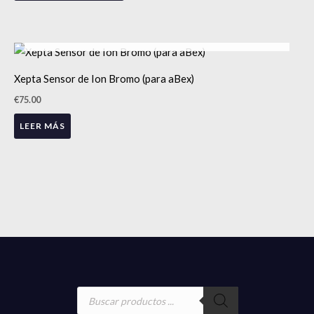
AGOTADO
Xepta Sensor de Ion Bromo (para aBex)
€
75.00
LEER MÁS
Búsqueda
de
productos