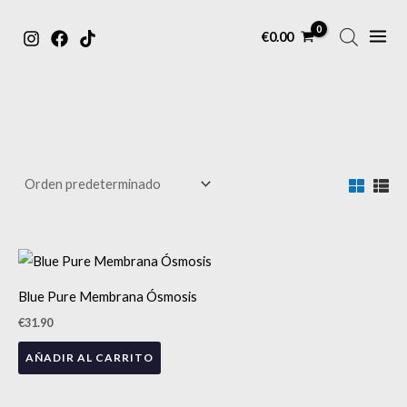
MAIN
Ir
€
0.00
MENU
al
contenido
¡NOVEDAD!
Blue Pure Membrana Ósmosis
€
31.90
AÑADIR AL CARRITO