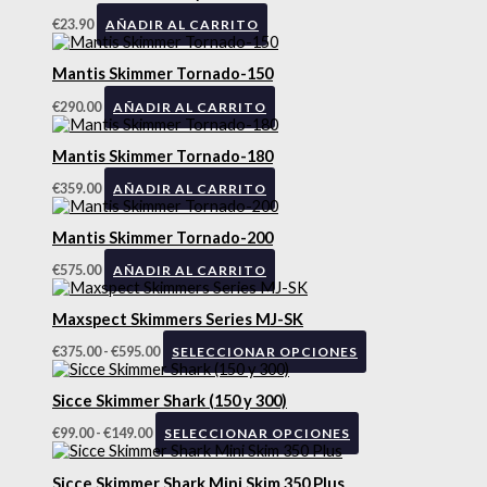
€
23.90
AÑADIR AL CARRITO
Mantis Skimmer Tornado-150
€
290.00
AÑADIR AL CARRITO
Mantis Skimmer Tornado-180
€
359.00
AÑADIR AL CARRITO
Mantis Skimmer Tornado-200
€
575.00
AÑADIR AL CARRITO
Rango
Este
de
producto
Maxspect Skimmers Series MJ-SK
precios:
tiene
desde
múltiples
€
375.00
-
€
595.00
SELECCIONAR OPCIONES
€375.00
variantes.
Rango
Este
hasta
Las
de
producto
€595.00
opciones
Sicce Skimmer Shark (150 y 300)
precios:
tiene
se
desde
múltiples
€
99.00
-
€
149.00
pueden
SELECCIONAR OPCIONES
€99.00
variantes.
elegir
hasta
Las
en
€149.00
opciones
Sicce Skimmer Shark Mini Skim 350 Plus