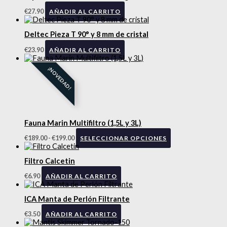
€
27.90
AÑADIR AL CARRITO
Deltec Pieza T 90° y 8 mm de cristal
€
23.90
AÑADIR AL CARRITO
¡NOVEDAD!
Fauna Marin Multifiltro (1,5L y 3L)
€
189.00
-
€
199.00
SELECCIONAR OPCIONES
Filtro Calcetin
€
6.90
AÑADIR AL CARRITO
ICA Manta de Perlón Filtrante
€
3.50
AÑADIR AL CARRITO