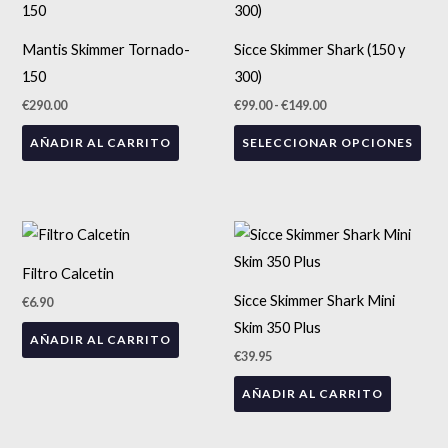
precios:
pro
desde
tien
€99.00
Mantis Skimmer Tornado-
Sicce Skimmer Shark (150 y
hasta
múlt
€149.00
150
300)
vari
€
290.00
€
99.00
-
€
149.00
Las
AÑADIR AL CARRITO
SELECCIONAR OPCIONES
opc
se
pue
eleg
en
Filtro Calcetin
la
Sicce Skimmer Shark Mini
€
6.90
pág
Skim 350 Plus
de
AÑADIR AL CARRITO
€
39.95
pro
AÑADIR AL CARRITO