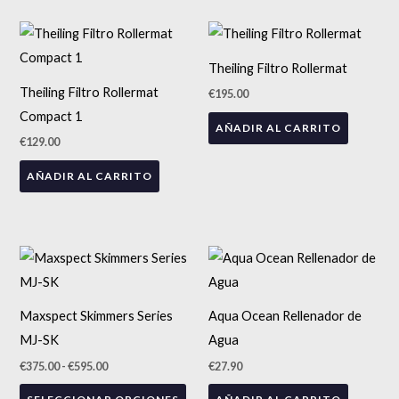
Theiling Filtro Rollermat
Theiling Filtro Rollermat
€
195.00
Compact 1
AÑADIR AL CARRITO
€
129.00
AÑADIR AL CARRITO
Rango
Este
de
precios:
producto
desde
tiene
€375.00
Maxspect Skimmers Series
Aqua Ocean Rellenador de
hasta
múltiples
€595.00
MJ-SK
Agua
variantes.
€
375.00
-
€
595.00
€
27.90
Las