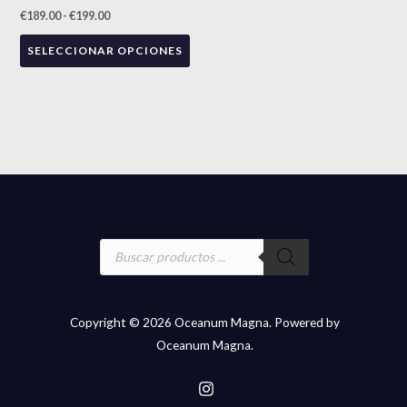
variantes.
€
189.00
-
€
199.00
producto
pro
Las
SELECCIONAR OPCIONES
opciones
se
pueden
elegir
en
la
página
de
Búsqueda
producto
de
productos
Copyright © 2026 Oceanum Magna. Powered by
Oceanum Magna.