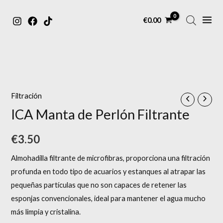
MAIN
Ir
€
0.00
MENU
al
contenido
ICA
Manta
de
Filtración
Perlón
ICA Manta de Perlón Filtrante
Filtrante
cantidad
€
3.50
Almohadilla filtrante de microfibras, proporciona una filtración
profunda en todo tipo de acuarios y estanques al atrapar las
pequeñas partículas que no son capaces de retener las
esponjas convencionales, ideal para mantener el agua mucho
más limpia y cristalina.