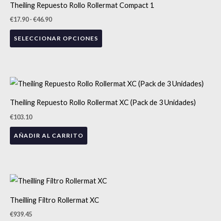
Theiling Repuesto Rollo Rollermat Compact 1
desde
elegir
tiene
€17.90
€
17.90
-
€
46.90
en
hasta
múltiples
€46.90
la
SELECCIONAR OPCIONES
variantes.
página
Las
de
opciones
producto
se
pueden
Theiling Repuesto Rollo Rollermat XC (Pack de 3 Unidades)
elegir
€
103.10
en
la
AÑADIR AL CARRITO
página
de
producto
Theilling Filtro Rollermat XC
€
939.45