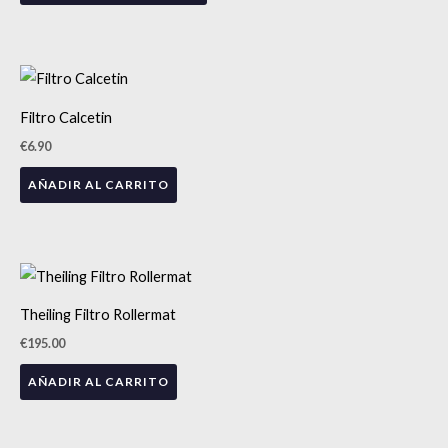
Las
opciones
se
pueden
Filtro Calcetin
elegir
€
6.90
en
la
AÑADIR AL CARRITO
página
de
producto
Theiling Filtro Rollermat
€
195.00
AÑADIR AL CARRITO