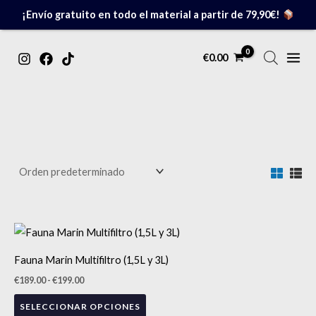
Ir
¡Envío gratuito en todo el material a partir de 79,90€!
al
contenido
MAIN
€
0.00
MENU
Rango
Este
de
precios:
producto
¡NOVEDAD!
Fauna Marin Multifiltro (1,5L y 3L)
desde
tiene
€189.00
€
189.00
-
€
199.00
hasta
múltiples
€199.00
SELECCIONAR OPCIONES
variantes.