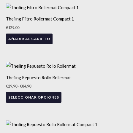
Theiling Filtro Rollermat Compact 1
€
129.00
AÑADIR AL CARRITO
Rango
Este
de
precios:
producto
Theiling Repuesto Rollo Rollermat
desde
tiene
€29.90
€
29.90
-
€
84.90
hasta
múltiples
€84.90
SELECCIONAR OPCIONES
variantes.
Las
opciones
se
Rango
Este
de
pueden
precios:
producto