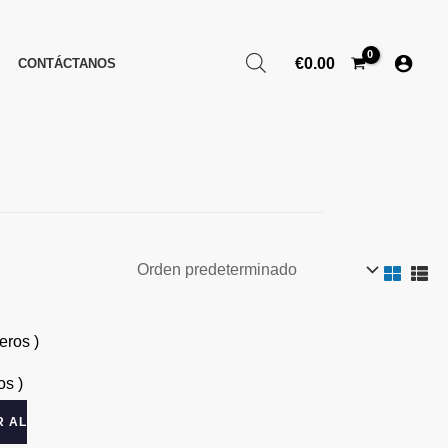
€
0.00
CONTÁCTANOS
os )
R AL