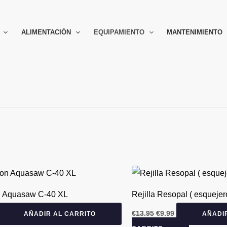
ALIMENTACIÓN
EQUIPAMIENTO
MANTENIMIENTO
El
El
precio
precio
original
actual
-
28
%
 Aquasaw C-40 XL
Rejilla Resopal ( esquejer
era:
es:
€13.95.
€9.99.
€
13.95
€
9.99
AÑADIR AL CARRITO
AÑADI