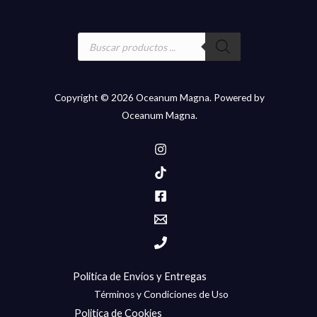
en
la
Búsqueda
página
de
productos
de
producto
Copyright © 2026 Oceanum Magna. Powered by
Oceanum Magna.
Politica de Envíos y Entregas
Términos y Condiciones de Uso
Politica de Cookies