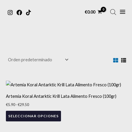
MAIN
Ir
€
0.00
MENU
al
contenido
Rango
Este
de
precios:
producto
Artemia Koral Antarktic Krill Lata Alimento Fresco (100gr)
desde
tiene
€5.90
€
5.90
-
€
29.50
hasta
múltiples
€29.50
SELECCIONAR OPCIONES
variantes.
Las