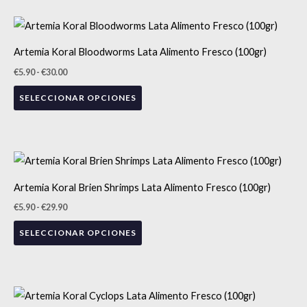
opciones
se
Rango
Este
de
pueden
precios:
producto
Artemia Koral Bloodworms Lata Alimento Fresco (100gr)
desde
elegir
tiene
€5.90
€
5.90
-
€
30.00
en
hasta
múltiples
€30.00
la
SELECCIONAR OPCIONES
variantes.
página
Las
de
opciones
producto
se
Rango
Este
de
pueden
precios:
producto
Artemia Koral Brien Shrimps Lata Alimento Fresco (100gr)
desde
elegir
tiene
€5.90
€
5.90
-
€
29.90
en
hasta
múltiples
€29.90
la
SELECCIONAR OPCIONES
variantes.
página
Las
de
opciones
producto
se
Rango
Este
de