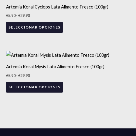
pueden
precios:
producto
Artemia Koral Cyclops Lata Alimento Fresco (100gr)
desde
elegir
tiene
€5.90
€
5.90
-
€
29.90
en
hasta
múltiples
€29.90
la
SELECCIONAR OPCIONES
variantes.
página
Las
de
opciones
producto
se
Rango
Este
de
pueden
precios:
producto
Artemia Koral Mysis Lata Alimento Fresco (100gr)
desde
elegir
tiene
€5.90
€
5.90
-
€
29.90
en
hasta
múltiples
€29.90
la
SELECCIONAR OPCIONES
variantes.
página
Las
de
opciones
producto
se
pueden
elegir