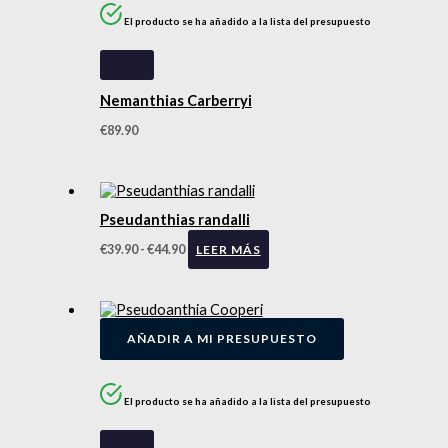
El producto se ha añadido a la lista del presupuesto
Nemanthias Carberryi
€
89.90
Pseudanthias randalli
€
39.90
-
€
44.90
LEER MÁS
AÑADIR A MI PRESUPUESTO
El producto se ha añadido a la lista del presupuesto