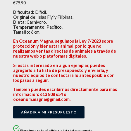
€
79.90
Dificultad:
Difícil.
Original de:
Islas Fiyi y Filipinas.
Dieta:
Carnívoro.
Temperamento:
Pacífico.
Tamaño:
6 cm.
En Oceanum Magna, seguimos la Ley 7/2023 sobre
protección y bienestar animal, por lo que no
realizamos ventas directas de animales a través de
nuestra web o plataformas digitales.
Si estás interesado en algún ejemplar, puedes
agregarlo a tu lista de presupuesto y enviarla, y
nuestro equipo te contactará lo antes posible con
los pasos a seguir.
También puedes escribirnos directamente para más
información: 613 808 654 o
oceanum.magna@gmail.com.
AÑADIR A MI PRESUPUESTO
El producto se ha añadido a la lista del presupuesto