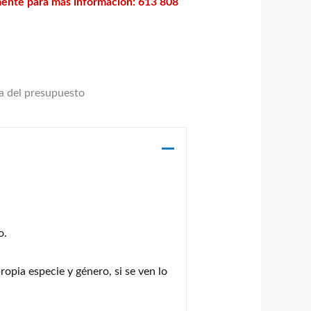
mente para más información: 613 808
ta del presupuesto
o.
opia especie y género, si se ven lo