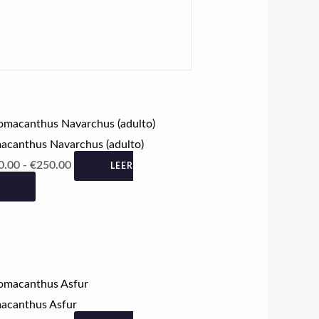
Rango
de
acanthus Navarchus (adulto)
precios:
0.00
-
€
250.00
LEER
desde
€140.00
hasta
€250.00
Rango
de
acanthus Asfur