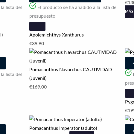
€
13
a lista del
El producto se ha añadido a la lista del
MÁS
presupuesto
l)
Apolemichthys Xanthurus
€
39.90
Este
producto
tiene
Pomacanthus Navarchus CAUTIVIDAD
a lista del
múltiples
(Juvenil)
pre
variantes.
€
169.00
Las
Pygo
opciones
€
19
se
Rango
pueden
de
Pomacanthus Imperator (adulto)
elegir