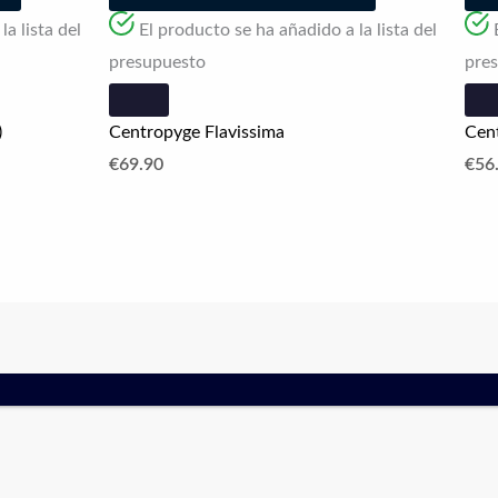
a lista del
El producto se ha añadido a la lista del
presupuesto
pre
)
Centropyge Flavissima
Cen
€
69.90
€
56