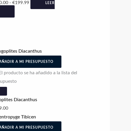
precios:
0.00
-
€
199.99
LEER
desde
€130.00
hasta
€199.99
AÑADIR A MI PRESUPUESTO
El producto se ha añadido a la lista del
supuesto
plites Diacanthus
9.00
AÑADIR A MI PRESUPUESTO