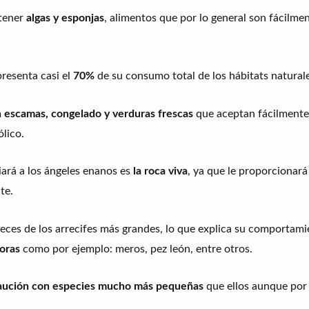
tener
algas y esponjas
, alimentos que por lo general son fácilm
resenta casi el
70%
de su consumo total de los hábitats naturale
 escamas, congelado y verduras frescas
que aceptan fácilmente.
lico.
iará a los ángeles enanos es
la roca viva
, ya que le proporcionará
te.
ces de los arrecifes más grandes, lo que explica su comportamien
oras
como por ejemplo: meros, pez león, entre otros.
aución con especies mucho más pequeñas
que ellos aunque por 