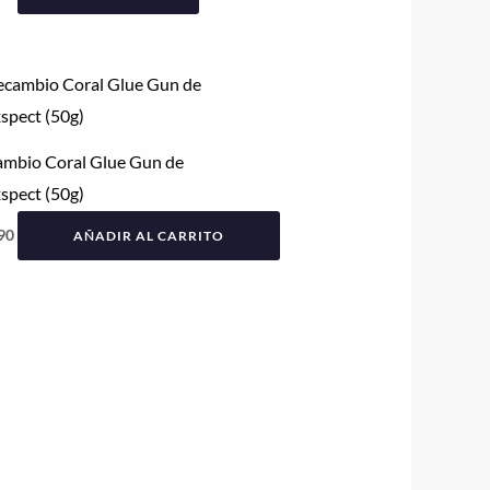
ambio Coral Glue Gun de
spect (50g)
90
AÑADIR AL CARRITO