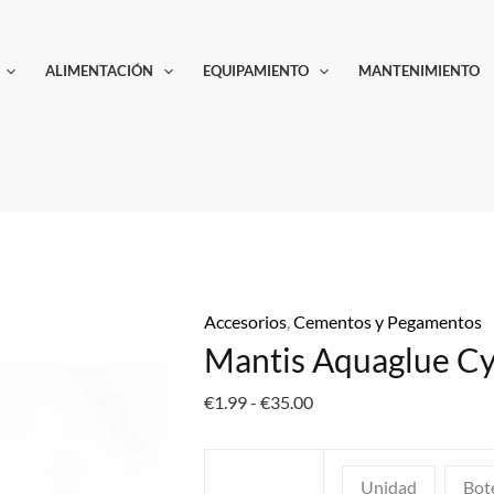
Mantis
Rango
Aquaglue
de
ALIMENTACIÓN
EQUIPAMIENTO
MANTENIMIENTO
Cyanoacrilate
precios:
cantidad
desde
€1.99
hasta
€35.00
Accesorios
,
Cementos y Pegamentos
Mantis Aquaglue Cy
€
1.99
-
€
35.00
Unidad
Bot