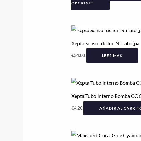
de
OPCIONES
producto
AGOTADO
Xepta Sensor de Ion Nitrato (pa
€
34.00
LEER MÁS
Xepta Tubo Interno Bomba CC 
€
4.20
AÑADIR AL CARRIT
Rango
Este
de