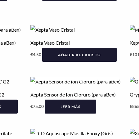
ra aBex)
Xepta Vaso Cristal
Xept
€
4.50
€
101
AÑADIR AL CARRITO
AGOTADO
G2
Xepta Sensor de Ion Cloruro (para aBex)
Gry
€
75.00
€
865
O
LEER MÁS