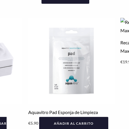
Rec
Max
€
19.
Aquavitro Pad Esponja de Limpieza
€
5.90
NAR
AÑADIR AL CARRITO