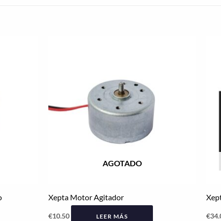
AGOTADO
o
Xepta Motor Agitador
Xept
€
10.50
€
34.
LEER MÁS