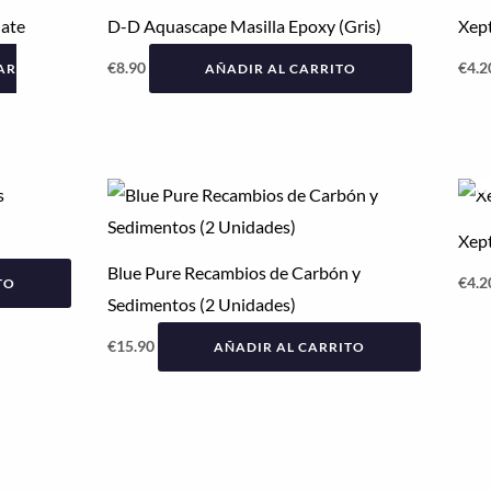
¡NOVEDAD!
late
D-D Aquascape Masilla Epoxy (Gris)
Xep
€
8.90
€
4.2
AR
AÑADIR AL CARRITO
Xept
¡NOVEDAD!
Blue Pure Recambios de Carbón y
€
4.2
TO
Sedimentos (2 Unidades)
€
15.90
AÑADIR AL CARRITO