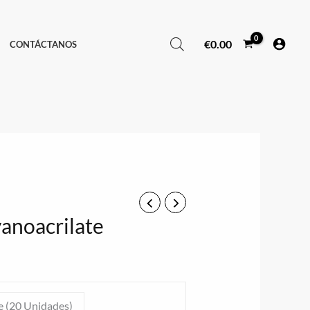
€
0.00
CONTÁCTANOS
anoacrilate
e (20 Unidades)