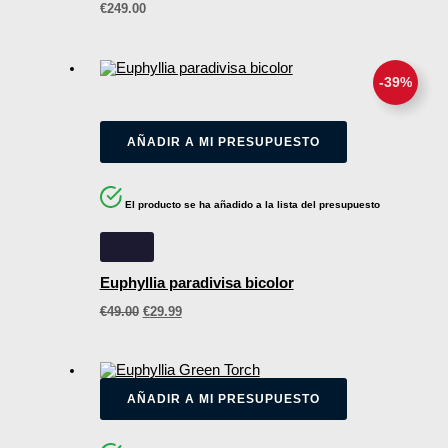
€
249.00
-
39
%
AÑADIR A MI PRESUPUESTO
El producto se ha añadido a la lista del presupuesto
Euphyllia paradivisa bicolor
€
49.00
€
29.99
AÑADIR A MI PRESUPUESTO