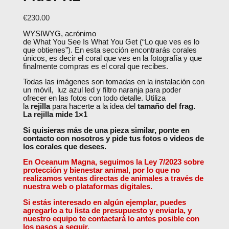
€
230.00
WYSIWYG, acrónimo
de
What
You
See
Is
What
You
Get
(“Lo que ves es lo
que obtienes”).
En esta sección encontrarás corales
únicos, es decir el coral que ves en la fotografía y que
finalmente compras es el coral que recibes.
Todas las imágenes son tomadas en la instalación con
un móvil, luz azul led y filtro naranja para poder
ofrecer en las fotos con todo detalle. Utiliza
la
rejilla
para hacerte a la idea del
tamaño del frag.
La rejilla mide 1×1
Si quisieras más de una pieza similar, ponte en
contacto con nosotros y pide tus fotos o videos de
los corales que desees.
En Oceanum Magna, seguimos la Ley 7/2023 sobre
protección y bienestar animal, por lo que no
realizamos ventas directas de animales a través de
nuestra web o plataformas digitales.
Si estás interesado en algún ejemplar, puedes
agregarlo a tu lista de presupuesto y enviarla, y
nuestro equipo te contactará lo antes posible con
los pasos a seguir.