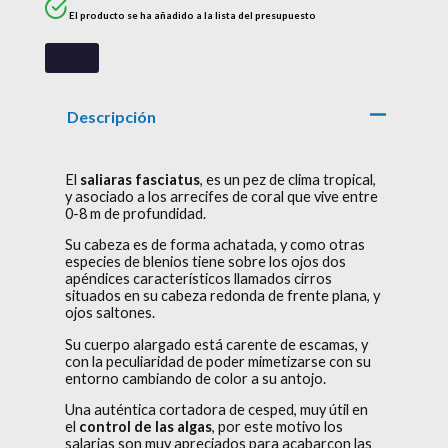
El producto se ha añadido a la lista del presupuesto
Descripción
El
saliaras fasciatus
, es un pez de clima tropical,
y asociado a los arrecifes de coral que vive entre
0-8 m de profundidad.
Su cabeza es de forma achatada, y como otras
especies de blenios tiene sobre los ojos dos
apéndices característicos llamados cirros
situados en su cabeza redonda de frente plana, y
ojos saltones.
Su cuerpo alargado está carente de escamas, y
con la peculiaridad de poder mimetizarse con su
entorno cambiando de color a su antojo.
Una auténtica cortadora de cesped, muy útil en
el
control de las algas
, por este motivo los
salarias son muy apreciados para acabarcon las