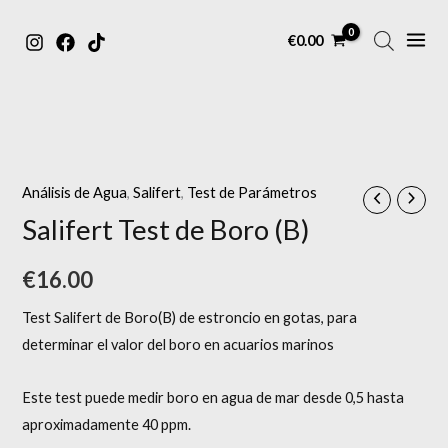
MAIN
Ir
€
0.00
MENU
al
contenido
Análisis de Agua
,
Salifert
,
Test de Parámetros
Salifert Test de Boro (B)
€
16.00
Test Salifert de Boro(B) de estroncio en gotas, para
determinar el valor del boro en acuarios marinos
Este test puede medir boro en agua de mar desde 0,5 hasta
aproximadamente 40 ppm.