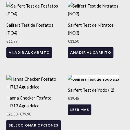
Salifert Test de Fosfatos
Salifert Test de Nitratos
(PO4)
(NO3)
€
11.99
€
11.50
AÑADIR AL CARRITO
AÑADIR AL CARRITO
AGOTADO
Rango
Este
de
precios:
producto
Salifert Test de Yodo (I2)
desde
tiene
€21.50
Hanna Checker Fosfato
€
19.45
hasta
múltiples
€79.90
HI713 Agua dulce
LEER MÁS
variantes.
€
21.50
-
€
79.90
Las
SELECCIONAR OPCIONES
opciones