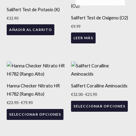
Salifert Test de Potasio (K)
Salifert Test de Oxigeno (O2)
€
13.90
€
9.99
AÑADIR AL CARRITO
LEER MÁS
Rango
Rango
Este
Est
de
de
precios:
producto
precios:
pro
desde
desde
tiene
tien
€23.90
€12.00
Hanna Checker Nitrato HR
Salifert Coralline Aminoacids
hasta
hasta
múltiples
múlt
€79.90
€21.90
HI782 (Rango Alto)
€
12.00
-
€
21.90
variantes.
vari
€
23.90
-
€
79.90
SELECCIONAR OPCIONES
Las
Las
SELECCIONAR OPCIONES
opciones
opc
se
se
pueden
pue