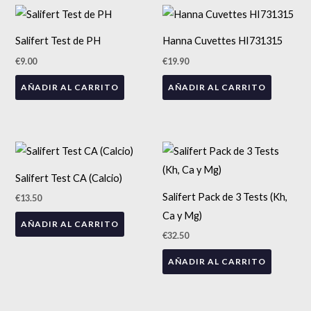
elegir
eleg
en
en
Salifert Test de PH
Hanna Cuvettes HI731315
la
la
€
9.00
€
19.90
página
pág
de
de
AÑADIR AL CARRITO
AÑADIR AL CARRITO
producto
pro
Salifert Test CA (Calcio)
Salifert Pack de 3 Tests (Kh,
€
13.50
Ca y Mg)
AÑADIR AL CARRITO
€
32.50
AÑADIR AL CARRITO