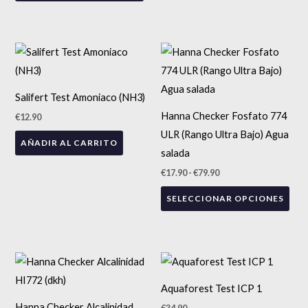
se
pueden
elegir
Rango
Est
de
en
precios:
pro
desde
la
tien
€17.90
Salifert Test Amoniaco (NH3)
página
hasta
múlt
€79.90
Hanna Checker Fosfato 774
€
12.90
de
vari
ULR (Rango Ultra Bajo) Agua
producto
AÑADIR AL CARRITO
Las
salada
opc
€
17.90
-
€
79.90
se
SELECCIONAR OPCIONES
pue
eleg
en
la
Rango
Este
de
pág
precios:
producto
Aquaforest Test ICP 1
desde
de
tiene
€16.80
Hanna Checker Alcalinidad