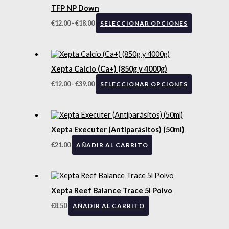
TFP NP Down
€
12.00
-
€
18.00
SELECCIONAR OPCIONES
Xepta Calcio (Ca+) (850g y 4000g)
€
12.00
-
€
39.00
SELECCIONAR OPCIONES
Xepta Executer (Antiparásitos) (50ml)
€
21.00
AÑADIR AL CARRITO
Xepta Reef Balance Trace 5l Polvo
€
8.50
AÑADIR AL CARRITO