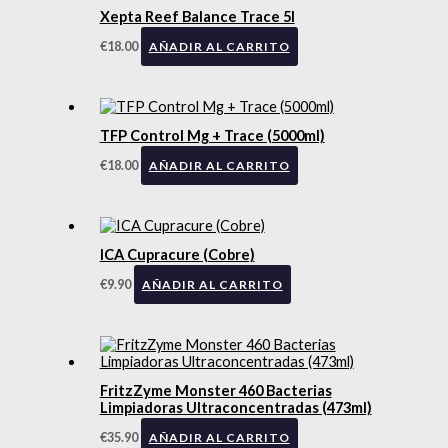
Xepta Reef Balance Trace 5l
€
18.00
AÑADIR AL CARRITO
TFP Control Mg + Trace (5000ml)
€
18.00
AÑADIR AL CARRITO
ICA Cupracure (Cobre)
€
9.90
AÑADIR AL CARRITO
FritzZyme Monster 460 Bacterias
Limpiadoras Ultraconcentradas (473ml)
€
35.90
AÑADIR AL CARRITO