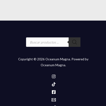
en
la
página
de
producto
Búsqueda
de
productos
Copyright © 2026 Oceanum Magna. Powered by
Oceanum Magna.