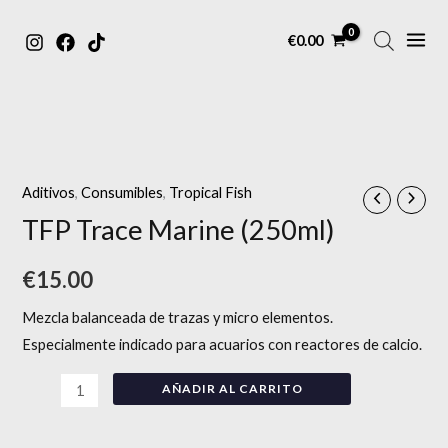
MAIN
Ir
€
0.00
MENU
al
contenido
TFP
Trace
Marine
Aditivos
,
Consumibles
,
Tropical Fish
(250ml)
TFP Trace Marine (250ml)
cantidad
€
15.00
Mezcla balanceada de trazas y micro elementos.
Especialmente indicado para acuarios con reactores de calcio.
AÑADIR AL CARRITO