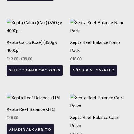
Rango
Este
de
precios:
producto
desde
tiene
€12.00
Xepta Calcio (Ca+) (850g y
Xepta Reef Balance Nano
hasta
múltiples
€39.00
4000g)
Pack
variantes.
€
12.00
-
€
39.00
€
18.00
Las
SELECCIONAR OPCIONES
AÑADIR AL CARRITO
opciones
se
pueden
elegir
en
Xepta Reef Balance kH 5l
la
Xepta Reef Balance Ca 5l
€
18.00
página
Polvo
de
AÑADIR AL CARRITO