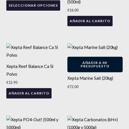
(500ml)
la
SELECCIONAR OPCIONES
variantes.
€
16.00
página
Las
de
AÑADIR AL CARRITO
opciones
producto
se
pueden
elegir
en
ENVÍO GRATIS
la
AÑADIR A MI
Xepta Reef Balance Ca 5l
PRESUPUESTO
página
Polvo
de
Xepta Marine Salt (20kg)
€
12.90
producto
€
72.00
AÑADIR AL CARRITO
Rango
Rango
Este
Est
de
de
precios:
producto
precios:
pro