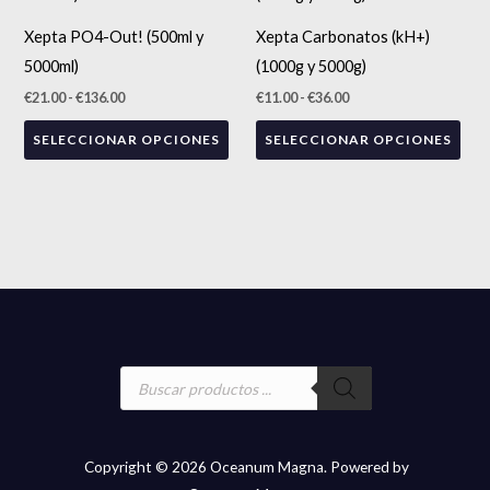
desde
desde
tiene
tien
€21.00
€11.00
Xepta PO4-Out! (500ml y
Xepta Carbonatos (kH+)
hasta
hasta
múltiples
múlt
€136.00
€36.00
5000ml)
(1000g y 5000g)
variantes.
vari
€
21.00
-
€
136.00
€
11.00
-
€
36.00
Las
Las
SELECCIONAR OPCIONES
SELECCIONAR OPCIONES
opciones
opc
se
se
pueden
pue
elegir
eleg
en
en
la
la
página
pág
de
de
Búsqueda
producto
pro
de
productos
Copyright © 2026 Oceanum Magna. Powered by