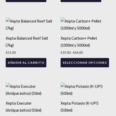
Rango
Est
de
precios:
pro
desde
tien
€19.00
Xepta Balanced Reef Salt
Xepta Carbon+ Pellet
hasta
múlt
€64.00
(7kg)
(1000ml y 5000ml)
vari
€
31.00
€
19.00
-
€
64.00
Las
AÑADIR AL CARRITO
SELECCIONAR OPCIONES
opc
se
pue
eleg
en
la
Xepta Executer
Xepta Potasio (K-UP!)
pág
(Antiparásitos) (50ml)
(500ml)
de