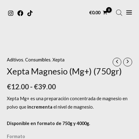
MAIN
Ir
€
0.00
MENU
al
contenido
Xepta
Rango
Magnesio
de
(Mg+)
Aditivos
,
Consumibles
,
Xepta
(750gr)
precios:
Xepta Magnesio (Mg+) (750gr)
cantidad
desde
€
12.00
-
€
39.00
€12.00
Xepta Mg+ es una preparación concentrada de magnesio en
hasta
polvo que
incrementa
el nivel de magnesio.
€39.00
Disponible en formato de 750g y 4000g.
Formato