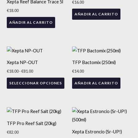
Xepta Reef Balance Trace 5l
€
16.00
€
18.00
AÑADIR AL CARRITO
AÑADIR AL CARRITO
Rango
Este
de
precios:
producto
Xepta NP-OUT
TFP Bactomix (250ml)
desde
tiene
€18.00
€
18.00
-
€
81.00
€
14.00
hasta
múltiples
€81.00
SELECCIONAR OPCIONES
AÑADIR AL CARRITO
variantes.
Las
opciones
se
Este
pueden
producto
ENVÍO GRATIS
TFP Pro Reef Salt (20kg)
elegir
tiene
Xepta Estroncio (Sr-UP!)
€
82.00
en
múltiples