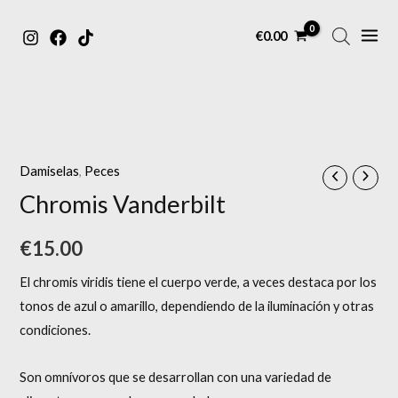
MAIN
Ir
€
0.00
MENU
al
contenido
Damiselas
,
Peces
Chromis Vanderbilt
€
15.00
El chromis viridis tiene el cuerpo verde, a veces destaca por los
tonos de azul o amarillo, dependiendo de la iluminación y otras
condiciones.
Son omnívoros que se desarrollan con una variedad de