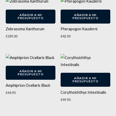
pueden
elegir
en
AÑADIR A MI
AÑADIR A MI
PRESUPUESTO
PRESUPUESTO
la
página
Zebrasoma Xanthurum
Pterapogon Kauderni
de
€
189.00
€
42.90
producto
AÑADIR A MI
PRESUPUESTO
AÑADIR A MI
PRESUPUESTO
Amphiprion Ocellaris Black
Corythoichthys Intestinalis
€
44.90
€
49.90