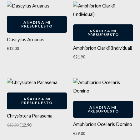
AÑADIR A MI
PRESUPUESTO
AÑADIR A MI
PRESUPUESTO
Dascyllus Aruanus
Amphiprion Clarkii (Individual)
€
12.00
€
21.90
El
El
precio
precio
original
actual
-
19
%
era:
es:
AÑADIR A MI
€15.90.
€12.90.
PRESUPUESTO
AÑADIR A MI
PRESUPUESTO
Chrysiptera Parasema
Amphiprion Ocellaris Domino
€
15.90
€
12.90
€
59.00