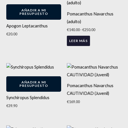
precios:
desde
AÑADIR A MI
€140.00
Pomacanthus Navarchus
PRESUPUESTO
hasta
€250.00
(adulto)
Apogon Leptacanthus
€
140.00
-
€
250.00
€
20.00
LEER MÁS
Este
producto
tiene
AÑADIR A MI
Pomacanthus Navarchus
PRESUPUESTO
múltiples
CAUTIVIDAD (Juvenil)
variantes.
Synchiropus Splendidus
€
169.00
Las
€
39.90
opciones
se