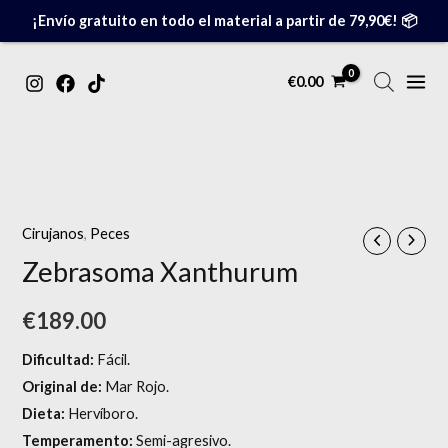
Ir
¡Envío gratuito en todo el material a partir de 79,90€! 📦
al
contenido
MAIN
€
0.00
MENU
Cirujanos
,
Peces
Zebrasoma Xanthurum
€
189.00
Dificultad:
Fácil.
Original de:
Mar Rojo.
Dieta:
Hervíboro.
Temperamento:
Semi-agresivo.