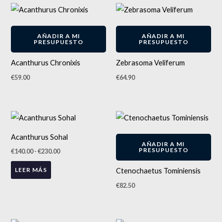
AÑADIR A MI
AÑADIR A MI
PRESUPUESTO
PRESUPUESTO
Acanthurus Chronixis
Zebrasoma Veliferum
€
59.00
€
64.90
Rango
de
precios:
-
21
%
Acanthurus Sohal
desde
AÑADIR A MI
€140.00
PRESUPUESTO
€
140.00
-
€
230.00
hasta
€230.00
LEER MÁS
Ctenochaetus Tominiensis
€
82.50