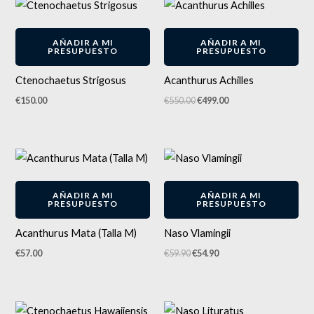
El
El
precio
precio
original
actual
-
9
%
era:
es:
AÑADIR A MI
AÑADIR A MI
€550.00.
€499.00.
PRESUPUESTO
PRESUPUESTO
Ctenochaetus Strigosus
Acanthurus Achilles
€
150.00
€
550.00
€
499.00
El
El
precio
precio
original
actual
-
8
%
era:
es:
AÑADIR A MI
AÑADIR A MI
€59.90.
€54.90.
PRESUPUESTO
PRESUPUESTO
Acanthurus Mata (Talla M)
Naso Vlamingii
€
57.00
€
59.90
€
54.90