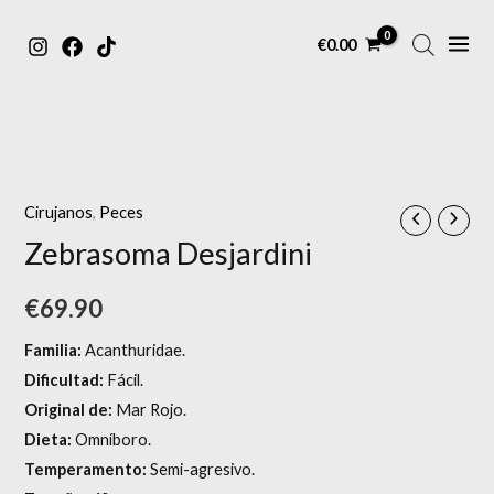
MAIN
Ir
€
0.00
MENU
al
contenido
Cirujanos
,
Peces
Zebrasoma Desjardini
€
69.90
Familia:
Acanthuridae.
Dificultad:
Fácil.
Original de:
Mar Rojo.
Dieta:
Omníboro.
Temperamento:
Semi-agresivo.