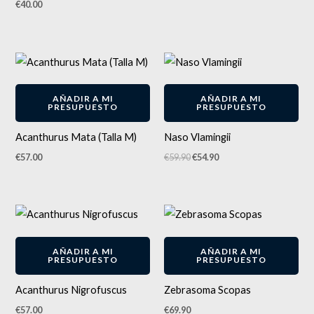
€
40.00
El
El
precio
precio
original
actual
-
8
%
era:
es:
AÑADIR A MI
AÑADIR A MI
€59.90.
€54.90.
PRESUPUESTO
PRESUPUESTO
Acanthurus Mata (Talla M)
Naso Vlamingii
€
57.00
€
59.90
€
54.90
AÑADIR A MI
AÑADIR A MI
PRESUPUESTO
PRESUPUESTO
Acanthurus Nigrofuscus
Zebrasoma Scopas
€
57.00
€
69.90