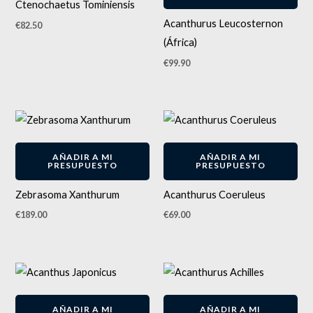
Ctenochaetus Tominiensis
Acanthurus Leucosternon
€
82.50
(África)
€
99.90
AÑADIR A MI
AÑADIR A MI
PRESUPUESTO
PRESUPUESTO
Zebrasoma Xanthurum
Acanthurus Coeruleus
€
189.00
€
69.00
El
El
precio
precio
original
actual
-
9
%
era:
es:
AÑADIR A MI
AÑADIR A MI
€550.00.
€499.00.