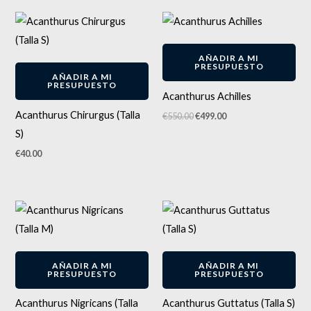
El
El
precio
precio
original
actual
-
9
%
era:
es:
AÑADIR A MI
€550.00.
€499.00.
PRESUPUESTO
AÑADIR A MI
PRESUPUESTO
Acanthurus Achilles
Acanthurus Chirurgus (Talla
€
550.00
€
499.00
S)
€
40.00
AÑADIR A MI
AÑADIR A MI
PRESUPUESTO
PRESUPUESTO
Acanthurus Nigricans (Talla
Acanthurus Guttatus (Talla S)