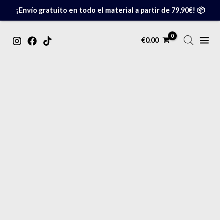
Ir
¡Envío gratuito en todo el material a partir de 79,90€! 📦
al
contenido
MAIN
€
0.00
MENU