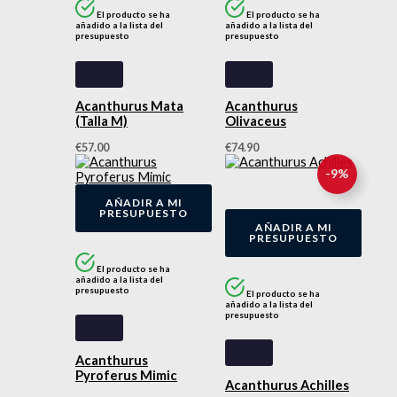
El producto se ha
El producto se ha
añadido a la lista del
añadido a la lista del
presupuesto
presupuesto
Acanthurus Mata
Acanthurus
(Talla M)
Olivaceus
€
57.00
€
74.90
El
El
-
9
%
precio
precio
original
actual
AÑADIR A MI
era:
es:
PRESUPUESTO
€550.00.
€499.00.
AÑADIR A MI
PRESUPUESTO
El producto se ha
añadido a la lista del
presupuesto
El producto se ha
añadido a la lista del
presupuesto
Acanthurus
Pyroferus Mimic
Acanthurus Achilles