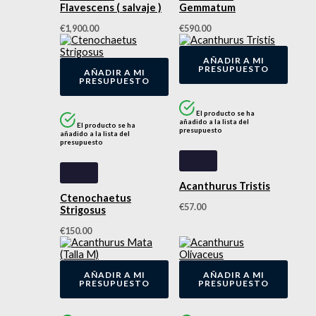
Flavescens ( salvaje )
Gemmatum
€
1,900.00
€
590.00
AÑADIR A MI
PRESUPUESTO
AÑADIR A MI
PRESUPUESTO
El producto se ha
añadido a la lista del
El producto se ha
presupuesto
añadido a la lista del
presupuesto
Acanthurus Tristis
Ctenochaetus
€
57.00
Strigosus
€
150.00
AÑADIR A MI
AÑADIR A MI
PRESUPUESTO
PRESUPUESTO