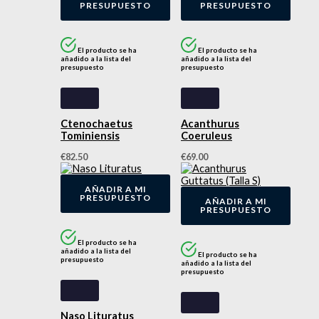
PRESUPUESTO
PRESUPUESTO
El producto se ha
El producto se ha
añadido a la lista del
añadido a la lista del
presupuesto
presupuesto
Ctenochaetus
Acanthurus
Tominiensis
Coeruleus
€
82.50
€
69.00
AÑADIR A MI
PRESUPUESTO
AÑADIR A MI
PRESUPUESTO
El producto se ha
añadido a la lista del
El producto se ha
presupuesto
añadido a la lista del
presupuesto
Naso Lituratus