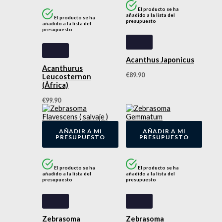
El producto se ha
añadido a la lista del
El producto se ha
presupuesto
añadido a la lista del
presupuesto
Acanthus Japonicus
Acanthurus
€
89.90
Leucosternon
(África)
€
99.90
AÑADIR A MI
AÑADIR A MI
PRESUPUESTO
PRESUPUESTO
El producto se ha
El producto se ha
añadido a la lista del
añadido a la lista del
presupuesto
presupuesto
Zebrasoma
Zebrasoma