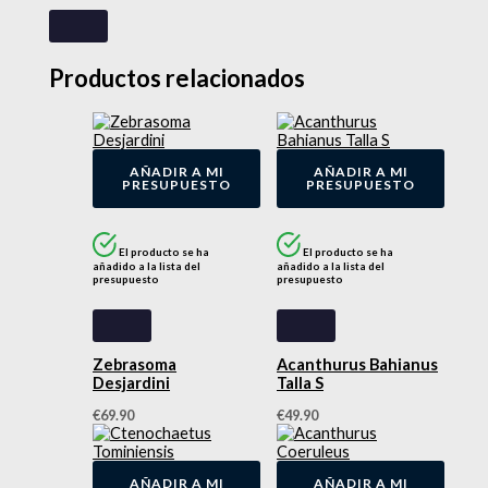
Productos relacionados
AÑADIR A MI
AÑADIR A MI
PRESUPUESTO
PRESUPUESTO
El producto se ha
El producto se ha
añadido a la lista del
añadido a la lista del
presupuesto
presupuesto
Zebrasoma
Acanthurus Bahianus
Desjardini
Talla S
€
69.90
€
49.90
AÑADIR A MI
AÑADIR A MI