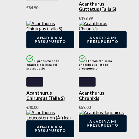
Acanthurus
€
84.90
Guttatus (Talla S)
€
199.99
AÑADIR A MI
AÑADIR A MI
PRESUPUESTO
PRESUPUESTO
El producto se ha
El producto se ha
añadido a la lista del
añadido a la lista del
presupuesto
presupuesto
Acanthurus
Acanthurus
Chirurgus (Talla S)
Chronixis
€
40.00
€
59.00
AÑADIR A MI
PRESUPUESTO
AÑADIR A MI
PRESUPUESTO