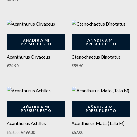
AÑADIR A MI
AÑADIR A MI
PRESUPUESTO
PRESUPUESTO
Acanthurus Olivaceus
Ctenochaetus Binotatus
€
74.90
€
59.90
El
El
precio
precio
original
actual
-
9
%
era:
es:
AÑADIR A MI
AÑADIR A MI
€550.00.
€499.00.
PRESUPUESTO
PRESUPUESTO
Acanthurus Achilles
Acanthurus Mata (Talla M)
€
550.00
€
499.00
€
57.00