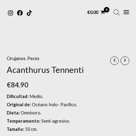
MAIN
Ir
€
0.00
MENU
al
contenido
Cirujanos
,
Peces
Acanthurus Tennenti
€
84.90
Dificultad:
Medio.
Original de:
Océano Indo- Pacífico.
Dieta:
Omnívoro.
Temperamento:
Semi-agresivo.
Tamaño:
50 cm.