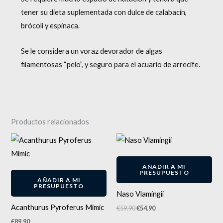
tener su dieta suplementada con dulce de calabacín,
brócoli y espinaca.
Se le considera un voraz devorador de algas
filamentosas “pelo”, y seguro para el acuario de arrecife.
Productos relacionados
El
El
precio
precio
original
actual
-
8
%
era:
es:
AÑADIR A MI
€59.90.
€54.90.
PRESUPUESTO
AÑADIR A MI
PRESUPUESTO
Naso Vlamingii
Acanthurus Pyroferus Mimic
€
59.90
€
54.90
€
89.90