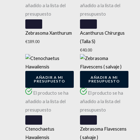
añadido a la lista del
añadido a la lista del
presupuesto
presupuesto
Zebrasoma Xanthurum
Acanthurus Chirurgus
(Talla S)
€
189.00
€
40.00
AÑADIR A MI
AÑADIR A MI
PRESUPUESTO
PRESUPUESTO
El producto se ha
El producto se ha
añadido a la lista del
añadido a la lista del
presupuesto
presupuesto
Ctenochaetus
Zebrasoma Flavescens
Hawaiiensis
( salvaje )