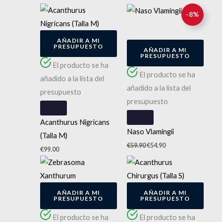
El
El
-
8
%
precio
precio
original
actual
AÑADIR A MI
era:
es:
PRESUPUESTO
AÑADIR A MI
€59.90.
€54.90.
PRESUPUESTO
El producto se ha
El producto se ha
añadido a la lista del
añadido a la lista del
presupuesto
presupuesto
Acanthurus Nigricans
Naso Vlamingii
(Talla M)
€
59.90
€
54.90
€
99.00
AÑADIR A MI
AÑADIR A MI
PRESUPUESTO
PRESUPUESTO
El producto se ha
El producto se ha