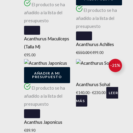
El producto se ha
El producto se ha
añadido a la lista del
añadido a la lista del
presupuesto
presupuesto
Acanthurus Maculiceps
Acanthurus Achilles
(Talla M)
€
550.00
€
499.00
€
95.00
Rango
-
21
%
de
AÑADIR A MI
precios:
PRESUPUESTO
desde
Acanthurus Sohal
El producto se ha
€140.00
€
140.00
-
€
230.00
LEER
hasta
añadido a la lista del
MÁS
€230.00
presupuesto
Acanthus Japonicus
€
89.90