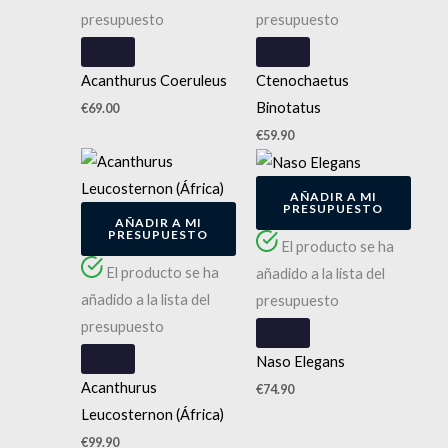
presupuesto
presupuesto
Acanthurus Coeruleus
Ctenochaetus
Binotatus
€
69.00
€
59.90
AÑADIR A MI
PRESUPUESTO
AÑADIR A MI
PRESUPUESTO
El producto se ha
El producto se ha
añadido a la lista del
añadido a la lista del
presupuesto
presupuesto
Naso Elegans
Acanthurus
€
74.90
Leucosternon (África)
€
99.90