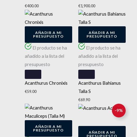
€
400.00
€
1,900.00
AÑADIR A MI
AÑADIR A MI
PRESUPUESTO
PRESUPUESTO
El producto se ha
El producto se ha
añadido a la lista del
añadido a la lista del
presupuesto
presupuesto
Acanthurus Chronixis
Acanthurus Bahianus
Talla S
€
59.00
€
69.90
El
El
-
9
%
precio
precio
original
actual
AÑADIR A MI
era:
es:
PRESUPUESTO
AÑADIR A MI
€550.00.
€499.00.
PRESUPUESTO