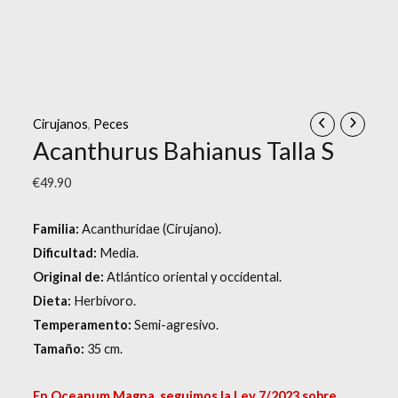
Cirujanos
,
Peces
Acanthurus Bahianus Talla S
€
49.90
Familia:
Acanthuridae (Cirujano).
Dificultad:
Media.
Original de:
Atlántico oriental y occidental.
Dieta:
Herbívoro.
Temperamento:
Semi-agresivo.
Tamaño:
35 cm.
En Oceanum Magna, seguimos la Ley 7/2023 sobre