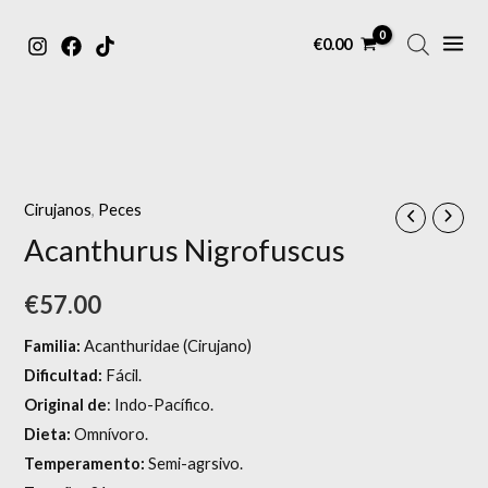
MAIN
Ir
€
0.00
MENU
al
contenido
Cirujanos
,
Peces
Acanthurus Nigrofuscus
€
57.00
Familia:
Acanthuridae (Cirujano)
Dificultad:
Fácil.
Original de
: Indo-Pacífico.
Dieta:
Omnívoro.
Temperamento:
Semi-agrsivo.