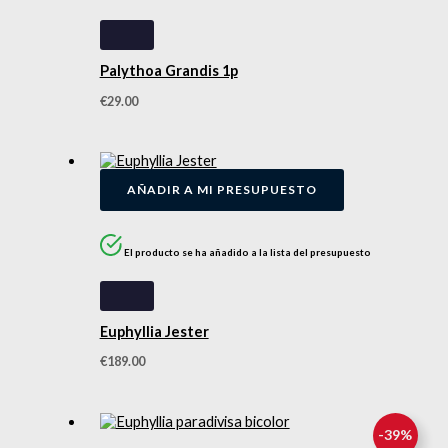
Palythoa Grandis 1p
€
29.00
AÑADIR A MI PRESUPUESTO
El producto se ha añadido a la lista del presupuesto
Euphyllia Jester
€
189.00
-
39
%