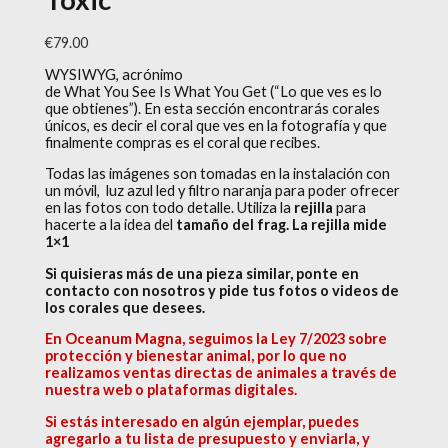
€
79.00
WYSIWYG, acrónimo
de
What
You
See
Is
What
You
Get
(“Lo que ves es lo
que obtienes”).
En esta sección encontrarás corales
únicos, es decir el coral que ves en la fotografía y que
finalmente compras es el coral que recibes.
Todas las imágenes son tomadas en la instalación con
un móvil, luz azul led y filtro naranja para poder ofrecer
en las fotos con todo detalle. Utiliza la
rejilla
para
hacerte a la idea del
tamaño del frag. La rejilla mide
1×1
Si quisieras más de una pieza similar, ponte en
contacto con nosotros y pide tus fotos o videos de
los corales que desees.
En Oceanum Magna, seguimos la Ley 7/2023 sobre
protección y bienestar animal, por lo que no
realizamos ventas directas de animales a través de
nuestra web o plataformas digitales.
Si estás interesado en algún ejemplar, puedes
agregarlo a tu lista de presupuesto y enviarla, y