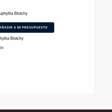
AÑADIR A MI PRESUPUESTO
yllia Blotchy
00