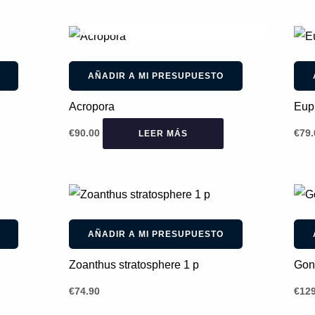
AGOTADO
AÑADIR A MI PRESUPUESTO
Acropora
Euph
€
90.00
€
79.
LEER MÁS
AÑADIR A MI PRESUPUESTO
Zoanthus stratosphere 1 p
Goni
€
74.90
€
129