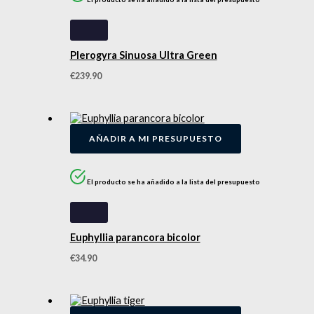
Plerogyra Sinuosa Ultra Green
€
239.90
AÑADIR A MI PRESUPUESTO
El producto se ha añadido a la lista del presupuesto
Euphyllia parancora bicolor
€
34.90