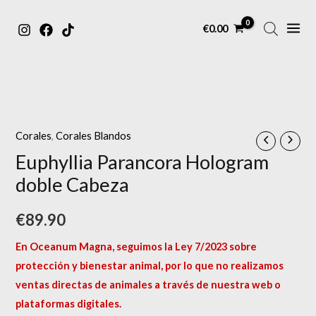
MAIN
Ir
€
0.00
MENU
al
contenido
Corales
,
Corales Blandos
Euphyllia Parancora Hologram
doble Cabeza
€
89.90
En Oceanum Magna, seguimos la Ley 7/2023 sobre
protección y bienestar animal, por lo que no realizamos
ventas directas de animales a través de nuestra web o
plataformas digitales.