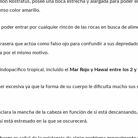
món Rostratus, posee una boca estrecha y alargada para poder en
enso color amarillo.
poder entrar por cualquier rincón de las rocas en busca de alim
trasera que actúa como falso ojo para confundir a sus depredador
a por el mismo motivo.
ndopacifico tropical, incluido el
Mar Rojo y Hawai entre los 2 y
 ser excesiva ya que la forma de su cuerpo le dificulta mucho s
clara la mancha de la cabeza en función de si está descansando,
si está estresado en la que se oscurecerá.
mbargo es señal de la existencia de algún problema generalmente 