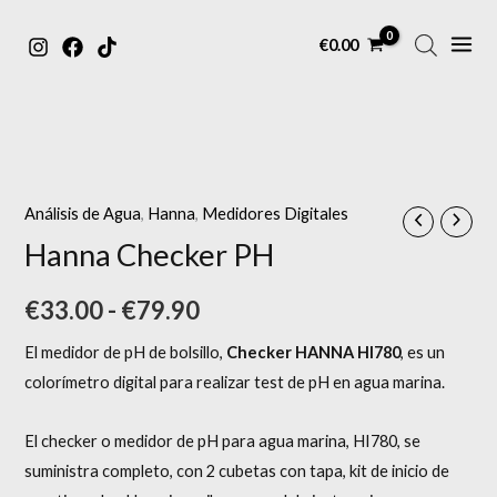
MAIN
Ir
€
0.00
MENU
al
contenido
Hanna
Rango
Checker
de
PH
Análisis de Agua
,
Hanna
,
Medidores Digitales
cantidad
precios:
Hanna Checker PH
desde
€
33.00
-
€
79.90
€33.00
El medidor de pH de bolsillo,
Checker HANNA HI780
, es un
hasta
colorímetro digital para realizar test de pH en agua marina.
€79.90
El checker o medidor de pH para agua marina, HI780, se
suministra completo, con 2 cubetas con tapa, kit de inicio de