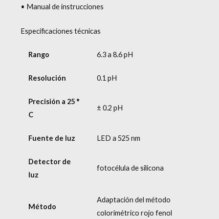
• Manual de instrucciones
Especificaciones técnicas
Rango
6.3 a 8.6 pH
Resolución
0.1 pH
Precisión a 25 °
± 0.2 pH
C
Fuente de luz
LED a 525 nm
Detector de
fotocélula de silicona
luz
Adaptación del método
Método
colorimétrico rojo fenol