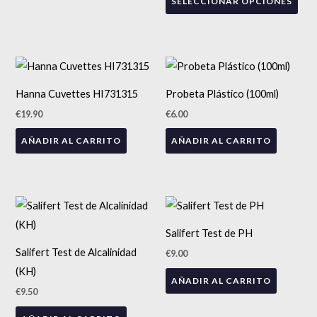
SELECCIONAR OPCIONES
opc
se
pue
eleg
en
Hanna Cuvettes HI731315
Probeta Plástico (100ml)
la
€
19.90
€
6.00
pág
de
AÑADIR AL CARRITO
AÑADIR AL CARRITO
pro
Salifert Test de PH
Salifert Test de Alcalinidad
€
9.00
(KH)
AÑADIR AL CARRITO
€
9.50