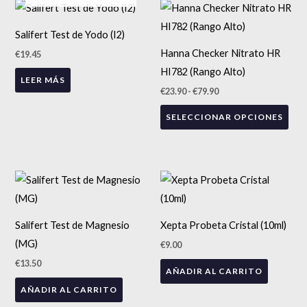
Rango
Est
de
precios:
pro
Salifert Test de Yodo (I2)
desde
tien
€23.90
Hanna Checker Nitrato HR
€
19.45
hasta
múlt
€79.90
HI782 (Rango Alto)
LEER MÁS
vari
€
23.90
-
€
79.90
Las
SELECCIONAR OPCIONES
opc
se
pue
eleg
en
la
Salifert Test de Magnesio
Xepta Probeta Cristal (10ml)
pág
(MG)
€
9.00
de
€
13.50
pro
AÑADIR AL CARRITO
AÑADIR AL CARRITO