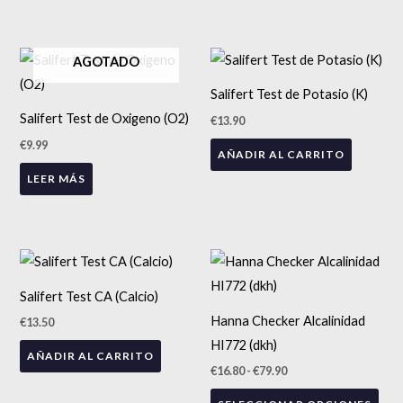
AGOTADO
Salifert Test de Potasio (K)
Salifert Test de Oxigeno (O2)
€
13.90
€
9.99
AÑADIR AL CARRITO
LEER MÁS
Rango
Est
de
precios:
pro
Salifert Test CA (Calcio)
desde
tien
€16.80
Hanna Checker Alcalinidad
€
13.50
hasta
múlt
€79.90
HI772 (dkh)
AÑADIR AL CARRITO
vari
€
16.80
-
€
79.90
Las