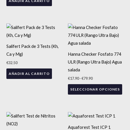
AÑADIR AL CARRITO
Rango
Est
de
precios:
pro
desde
tien
€17.90
Salifert Pack de 3 Tests (Kh,
hasta
múlt
€79.90
Ca y Mg)
Hanna Checker Fosfato 774
vari
ULR (Rango Ultra Bajo) Agua
€
32.50
Las
salada
AÑADIR AL CARRITO
opc
€
17.90
-
€
79.90
se
SELECCIONAR OPCIONES
pue
eleg
en
la
pág
Aquaforest Test ICP 1
de