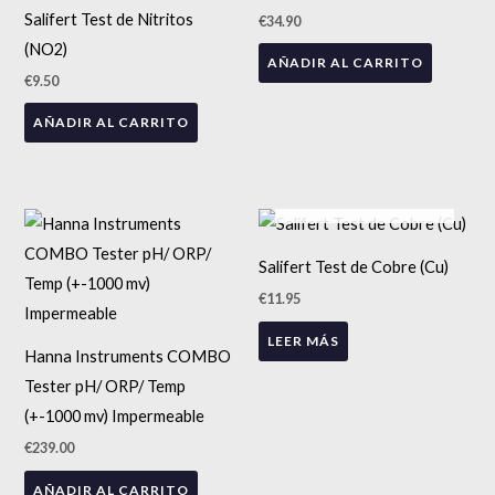
Salifert Test de Nitritos
€
34.90
pro
(NO2)
AÑADIR AL CARRITO
€
9.50
AÑADIR AL CARRITO
AGOTADO
Salifert Test de Cobre (Cu)
€
11.95
LEER MÁS
Hanna Instruments COMBO
Tester pH/ ORP/ Temp
(+-1000 mv) Impermeable
€
239.00
AÑADIR AL CARRITO