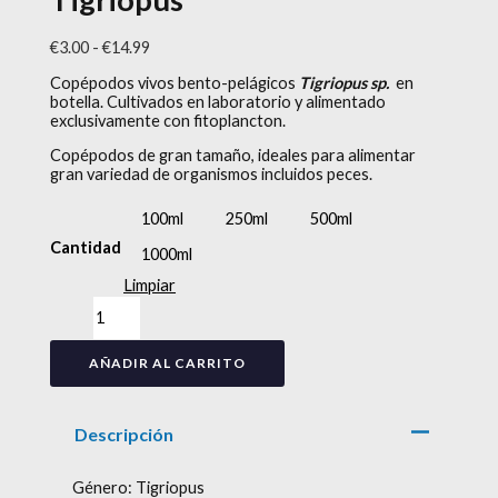
€
3.00
-
€
14.99
Copépodos vivos bento-pelágicos
Tigriopus sp.
en
botella. Cultivados en laboratorio y alimentado
exclusivamente con fitoplancton.
Copépodos de gran tamaño, ideales para alimentar
gran variedad de organismos incluidos peces.
100ml
250ml
500ml
Cantidad
1000ml
Limpiar
AÑADIR AL CARRITO
Descripción
Género: Tigriopus