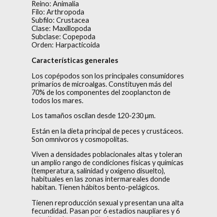
Reino: Animalia
Filo: Arthropoda
Subfilo: Crustacea
Clase: Maxillopoda
Subclase: Copepoda
Orden: Harpacticoida
Características generales
Los copépodos son los principales consumidores
primarios de microalgas. Constituyen más del
70% de los componentes del zooplancton de
todos los mares.
Los tamaños oscilan desde 120-230 µm.
Están en la dieta principal de peces y crustáceos.
Son omnívoros y cosmopolitas.
Viven a densidades poblacionales altas y toleran
un amplio rango de condiciones físicas y químicas
(temperatura, salinidad y oxígeno disuelto),
habituales en las zonas intermareales donde
habitan. Tienen hábitos bento-pelágicos.
Tienen reproducción sexual y presentan una alta
fecundidad. Pasan por 6 estadíos naupliares y 6