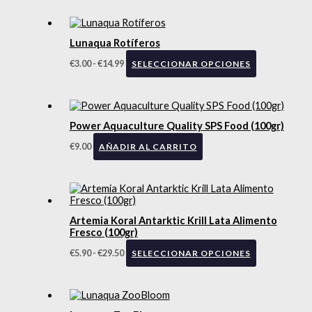
Lunaqua Rotíferos
€
3.00
-
€
14.99
SELECCIONAR OPCIONES
Power Aquaculture Quality SPS Food (100gr)
€
9.00
AÑADIR AL CARRITO
Artemia Koral Antarktic Krill Lata Alimento
Fresco (100gr)
€
5.90
-
€
29.50
SELECCIONAR OPCIONES