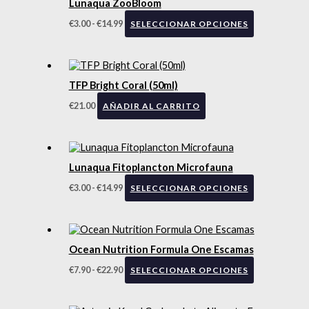
Lunaqua ZooBloom
€
3.00
-
€
14.99
SELECCIONAR OPCIONES
TFP Bright Coral (50ml)
€
21.00
AÑADIR AL CARRITO
Lunaqua Fitoplancton Microfauna
€
3.00
-
€
14.99
SELECCIONAR OPCIONES
Ocean Nutrition Formula One Escamas
€
7.90
-
€
22.90
SELECCIONAR OPCIONES