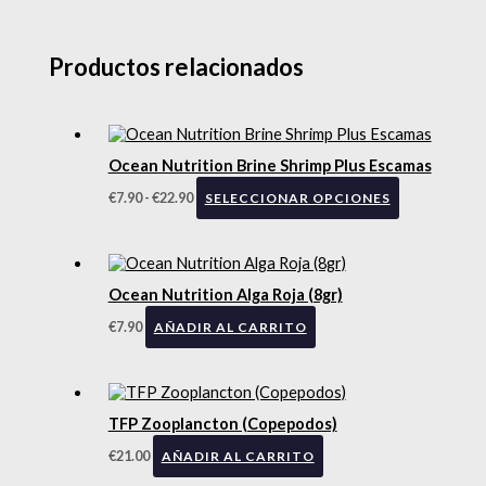
Productos relacionados
Ocean Nutrition Brine Shrimp Plus Escamas
€
7.90
-
€
22.90
SELECCIONAR OPCIONES
Ocean Nutrition Alga Roja (8gr)
€
7.90
AÑADIR AL CARRITO
TFP Zooplancton (Copepodos)
€
21.00
AÑADIR AL CARRITO