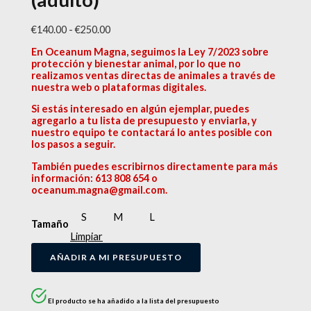
€
140.00
-
€
250.00
En Oceanum Magna, seguimos la Ley 7/2023 sobre
protección y bienestar animal, por lo que no
realizamos ventas directas de animales a través de
nuestra web o plataformas digitales.
Si estás interesado en algún ejemplar, puedes
agregarlo a tu lista de presupuesto y enviarla, y
nuestro equipo te contactará lo antes posible con
los pasos a seguir.
También puedes escribirnos directamente para más
información: 613 808 654 o
oceanum.magna@gmail.com.
S
M
L
Tamaño
Limpiar
AÑADIR A MI PRESUPUESTO
El producto se ha añadido a la lista del presupuesto