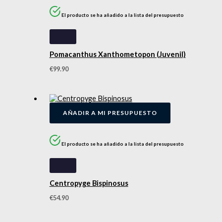
El producto se ha añadido a la lista del presupuesto
Pomacanthus Xanthometopon (Juvenil)
€
99.90
AÑADIR A MI PRESUPUESTO
El producto se ha añadido a la lista del presupuesto
Centropyge Bispinosus
€
54.90