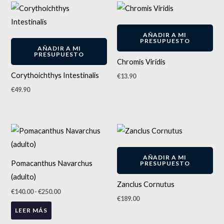
AÑADIR A MI
PRESUPUESTO
AÑADIR A MI
PRESUPUESTO
Chromis Viridis
Corythoichthys Intestinalis
€
13.90
€
49.90
Rango
de
precios:
desde
AÑADIR A MI
€140.00
Pomacanthus Navarchus
PRESUPUESTO
hasta
€250.00
(adulto)
Zanclus Cornutus
€
140.00
-
€
250.00
€
189.00
LEER MÁS