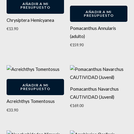
AÑADIR A MI
PRESUPUESTO
AÑADIR A MI
PRESUPUESTO
Chrysiptera Hemicyanea
Pomacanthus Annularis
€
13.90
(adulto)
€
159.90
Este
producto
tiene
AÑADIR A MI
Pomacanthus Navarchus
PRESUPUESTO
múltiples
CAUTIVIDAD (Juvenil)
variantes.
Acreichthys Tomentosus
€
169.00
Las
€
33.90
opciones
se
pueden