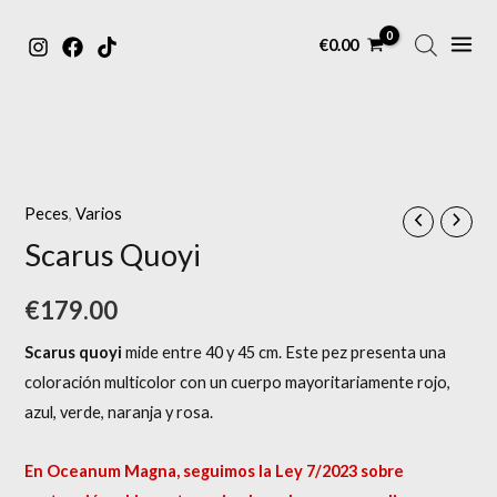
MAIN
Ir
€
0.00
MENU
al
contenido
Peces
,
Varios
Scarus Quoyi
€
179.00
Scarus quoyi
mide entre 40 y 45 cm. Este pez presenta una
coloración multicolor con un cuerpo mayoritariamente rojo,
azul, verde, naranja y rosa.
En Oceanum Magna, seguimos la Ley 7/2023 sobre