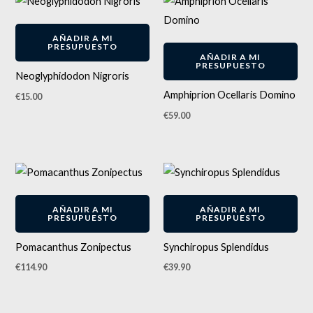
elegir
en
AÑADIR A MI
PRESUPUESTO
la
AÑADIR A MI
PRESUPUESTO
página
Neoglyphidodon Nigroris
de
Amphiprion Ocellaris Domino
€
15.00
producto
€
59.00
AÑADIR A MI
AÑADIR A MI
PRESUPUESTO
PRESUPUESTO
Pomacanthus Zonipectus
Synchiropus Splendidus
€
114.90
€
39.90