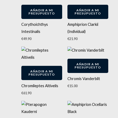
AÑADIR A MI
AÑADIR A MI
PRESUPUESTO
PRESUPUESTO
Corythoichthys
Amphiprion Clarkii
Intestinalis
(Individual)
€
49.90
€
21.90
AÑADIR A MI
PRESUPUESTO
AÑADIR A MI
PRESUPUESTO
Chromis Vanderbilt
Chromileptes Altivelis
€
15.00
€
61.90