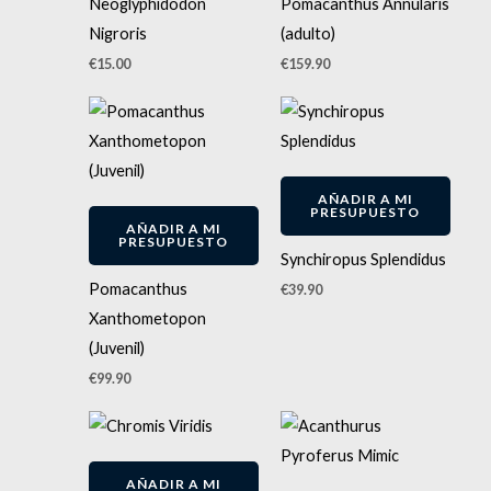
Neoglyphidodon
Pomacanthus Annularis
Nigroris
(adulto)
€
15.00
€
159.90
AÑADIR A MI
PRESUPUESTO
AÑADIR A MI
PRESUPUESTO
Synchiropus Splendidus
Pomacanthus
€
39.90
Xanthometopon
(Juvenil)
€
99.90
AÑADIR A MI