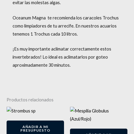
evitar las molestas algas.
Oceanum Magna te recomienda los caracoles Trochus
como limpiadores de tu arrecife. En nuestros acuarios
tenemos 1 Trochus cada 10 litros.
¡Es muy importante aclimatar correctamente estos
invertebrados! Lo ideal es aclimatarlos por goteo
aproximadamente 30 minutos.
Productos relacionados
El
El
precio
precio
original
actual
-
13
%
era:
es:
AÑADIR A MI
€7.90.
€6.90.
PRESUPUESTO