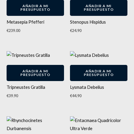
en
AÑADIR A MI
AÑADIR A MI
PRESUPUESTO
PRESUPUESTO
la
página
Metasepia Pfefferi
Stenopus Hispidus
de
€
239.00
€
24.90
producto
AÑADIR A MI
AÑADIR A MI
PRESUPUESTO
PRESUPUESTO
Tripneustes Gratilla
Lysmata Debelius
€
39.90
€
44.90