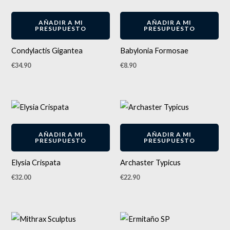
AÑADIR A MI
AÑADIR A MI
PRESUPUESTO
PRESUPUESTO
Condylactis Gigantea
Babylonia Formosae
€
34.90
€
8.90
AÑADIR A MI
AÑADIR A MI
PRESUPUESTO
PRESUPUESTO
Elysia Crispata
Archaster Typicus
€
32.00
€
22.90
El
El
precio
precio