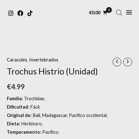
MAIN
Ir
€
0.00
MENU
al
contenido
Caracoles
,
Invertebrados
Trochus Histrio (Unidad)
€
4.99
Familia:
Trochidae.
Dificultad:
Fácil.
Original de:
Bali, Madagascar, Pacífico occidental.
Dieta:
Herbívoro.
Temperamento:
Pacífico.