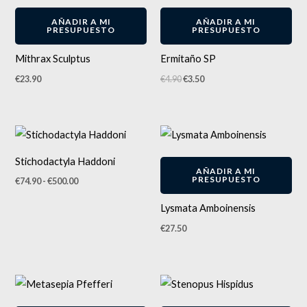
original
actual
-
29
%
era:
es:
AÑADIR A MI
AÑADIR A MI
€4.90.
€3.50.
PRESUPUESTO
PRESUPUESTO
Mithrax Sculptus
Ermitaño SP
€
23.90
€
4.90
€
3.50
Rango
Este
de
producto
precios:
Stichodactyla Haddoni
desde
tiene
AÑADIR A MI
€74.90
PRESUPUESTO
€
74.90
-
€
500.00
hasta
múltiples
€500.00
variantes.
Lysmata Amboinensis
Las
€
27.50
opciones
se
pueden
elegir