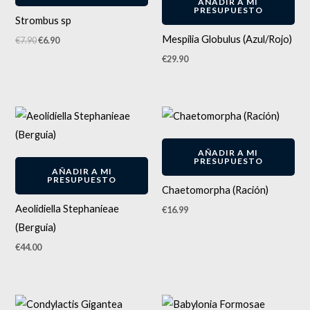
AÑADIR A MI
PRESUPUESTO
Strombus sp
Mespilia Globulus (Azul/Rojo)
€
7.90
€
6.90
€
29.90
AÑADIR A MI
PRESUPUESTO
AÑADIR A MI
PRESUPUESTO
Chaetomorpha (Ración)
Aeolidiella Stephanieae
€
16.99
(Berguia)
€
44.00