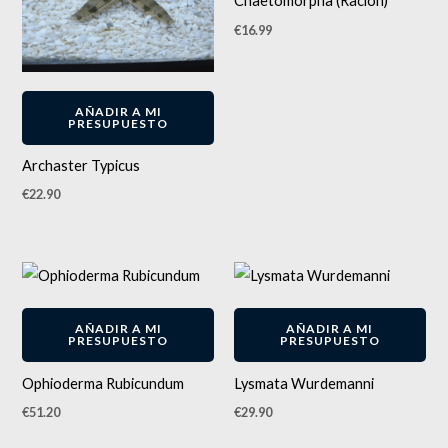
Chaetomorpha (Ración)
€
16.99
AÑADIR A MI
PRESUPUESTO
Archaster Typicus
€
22.90
AÑADIR A MI
AÑADIR A MI
PRESUPUESTO
PRESUPUESTO
Ophioderma Rubicundum
Lysmata Wurdemanni
€
51.20
€
29.90