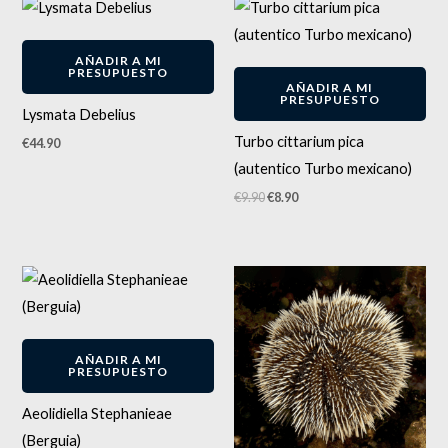
El
El
precio
precio
original
actual
era:
es:
AÑADIR A MI
€9.90.
€8.90.
-
10
%
PRESUPUESTO
AÑADIR A MI
PRESUPUESTO
Lysmata Debelius
Turbo cittarium pica
€
44.90
(autentico Turbo mexicano)
€
9.90
€
8.90
AÑADIR A MI
PRESUPUESTO
Aeolidiella Stephanieae
(Berguia)