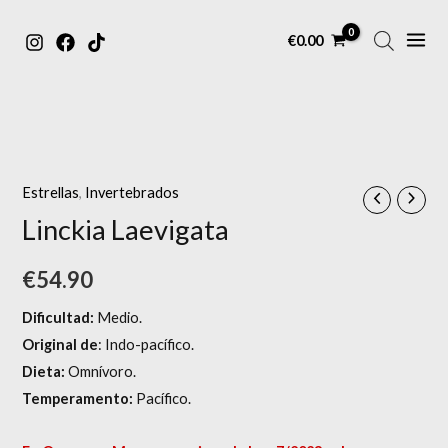
MAIN
Ir
€
0.00
MENU
al
contenido
Estrellas
,
Invertebrados
Linckia Laevigata
€
54.90
Dificultad:
Medio.
Original de
: Indo-pacífico.
Dieta:
Omnívoro.
Temperamento:
Pacífico.