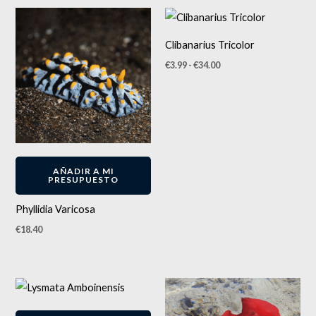
Rango
Este
de
producto
precios:
Clibanarius Tricolor
desde
tiene
€3.99
€
3.99
-
€
34.00
hasta
múltiples
€34.00
variantes.
Las
opciones
se
pueden
AÑADIR A MI
PRESUPUESTO
elegir
en
Phyllidia Varicosa
la
€
18.40
página
de
producto