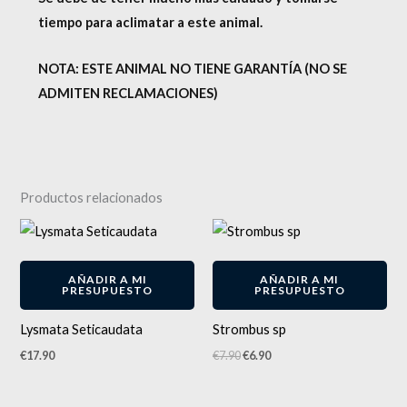
tiempo para aclimatar a este animal.
NOTA: ESTE ANIMAL NO TIENE GARANTÍA (NO SE
ADMITEN RECLAMACIONES)
Productos relacionados
El
El
precio
precio
original
actual
-
13
%
era:
es:
AÑADIR A MI
AÑADIR A MI
€7.90.
€6.90.
PRESUPUESTO
PRESUPUESTO
Lysmata Seticaudata
Strombus sp
€
17.90
€
7.90
€
6.90