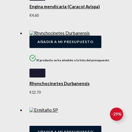
Engina mendicaria (Caracol Avispa)
€
4.60
AÑADIR A MI PRESUPUESTO
El producto se ha añadido a la lista del presupuesto
Rhynchocinetes Durbanensis
€
12.70
-
29
%
AÑADIR A MI PRESUPUESTO