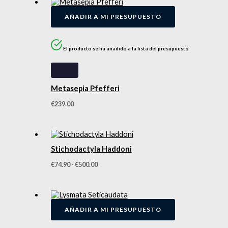
AÑADIR A MI PRESUPUESTO
El producto se ha añadido a la lista del presupuesto
Metasepia Pfefferi
€
239.00
Stichodactyla Haddoni
€
74.90
-
€
500.00
AÑADIR A MI PRESUPUESTO