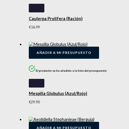
Caulerpa Prolifera (Ración)
€
16.99
AÑADIR A MI PRESUPUESTO
El producto se ha añadido a la lista del presupuesto
Mespilia Globulus (Azul/Rojo)
€
29.90
AÑADIR A MI PRESUPUESTO