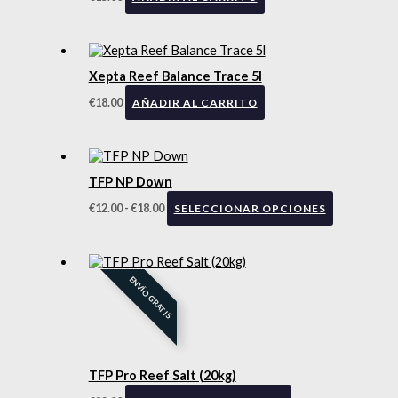
Xepta Reef Balance Trace 5l
€
18.00
AÑADIR AL CARRITO
TFP NP Down
€
12.00
-
€
18.00
SELECCIONAR OPCIONES
ENVÍO GRATIS
TFP Pro Reef Salt (20kg)