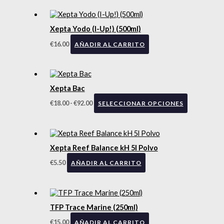
Xepta Yodo (I-Up!) (500ml)
€
16.00
AÑADIR AL CARRITO
Xepta Bac
€
18.00
-
€
92.00
SELECCIONAR OPCIONES
Xepta Reef Balance kH 5l Polvo
€
5.50
AÑADIR AL CARRITO
TFP Trace Marine (250ml)
€
15.00
AÑADIR AL CARRITO