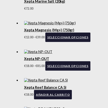
Xepta Marine Salt (20kg)
€
72.00
Xepta Magnesio (Mg+) (750gr)
€
12.00
-
€
39.00
SELECCIONAR OPCIONES
Xepta NP-OUT
€
18.00
-
€
81.00
SELECCIONAR OPCIONES
Xepta Reef Balance CA 5l
€
18.00
AÑADIR AL CARRITO