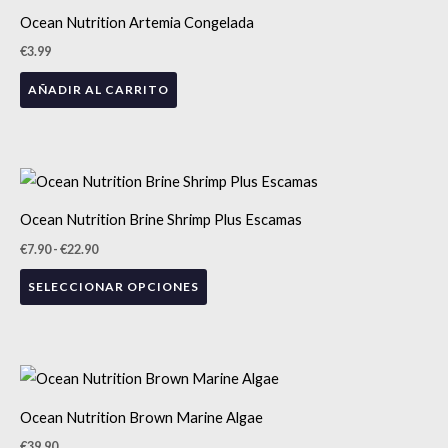
Ocean Nutrition Artemia Congelada
€
3.99
AÑADIR AL CARRITO
Rango
Este
de
precios:
producto
Ocean Nutrition Brine Shrimp Plus Escamas
desde
tiene
€7.90
€
7.90
-
€
22.90
hasta
múltiples
€22.90
SELECCIONAR OPCIONES
variantes.
Las
opciones
se
pueden
¡NOVEDAD!
Ocean Nutrition Brown Marine Algae
elegir
€
39.90