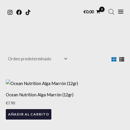
MAIN
Ir
€
0.00
MENU
al
contenido
Ocean Nutrition Alga Marrón (12gr)
€
7.90
AÑADIR AL CARRITO