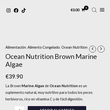
MAIN
Ir
€
0.00
MENU
al
contenido
Ocean
Nutrition
Brown
Alimentación
,
Alimento Congelado
,
Ocean Nutrition
Marine
Ocean Nutrition Brown Marine
Algae
Algae
cantidad
€
39.90
La Brown
Marine Algae
de
Ocean Nutrition
es un
suplemento natural, muy nutritivo para todos los peces
herbívoros, rico en vitamina C y de fácil digestión.
AÑADIR AL CARRITO