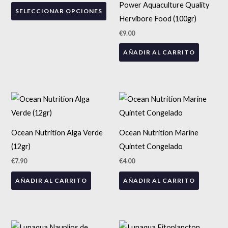
€26.00
Power Aquaculture Quality
de
SELECCIONAR OPCIONES
variantes.
Hervibore Food (100gr)
producto
Las
€
9.00
opciones
AÑADIR AL CARRITO
se
pueden
elegir
en
la
página
Ocean Nutrition Alga Verde
Ocean Nutrition Marine
de
(12gr)
Quintet Congelado
producto
€
7.90
€
4.00
AÑADIR AL CARRITO
AÑADIR AL CARRITO
Rango
Rango
Este
Est