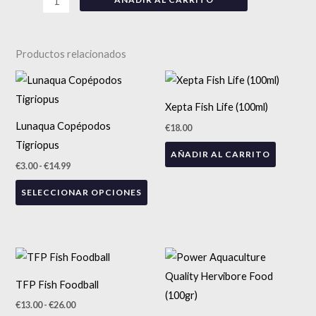
Productos relacionados
Rango
Este
de
precios:
producto
Xepta Fish Life (100ml)
desde
tiene
€3.00
Lunaqua Copépodos
€
18.00
hasta
múltiples
€14.99
Tigriopus
AÑADIR AL CARRITO
variantes.
€
3.00
-
€
14.99
Las
SELECCIONAR OPCIONES
opciones
se
pueden
elegir
Rango
Este
de
en
precios:
producto
TFP Fish Foodball
desde
la
tiene
€13.00
€
13.00
-
€
26.00
página
hasta
múltiples