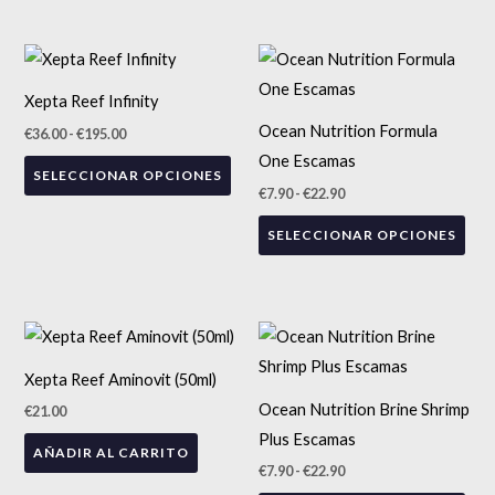
Rango
Rango
Este
Est
de
de
precios:
producto
precios:
pro
Xepta Reef Infinity
desde
desde
tiene
tien
€36.00
€7.90
Ocean Nutrition Formula
€
36.00
-
€
195.00
hasta
hasta
múltiples
múlt
€195.00
€22.90
One Escamas
SELECCIONAR OPCIONES
variantes.
vari
€
7.90
-
€
22.90
Las
Las
SELECCIONAR OPCIONES
opciones
opc
se
se
pueden
pue
elegir
eleg
Rango
Est
de
en
en
precios:
pro
Xepta Reef Aminovit (50ml)
desde
la
la
tien
€7.90
Ocean Nutrition Brine Shrimp
€
21.00
página
pág
hasta
múlt
€22.90
Plus Escamas
de
de
AÑADIR AL CARRITO
vari
€
7.90
-
€
22.90
producto
pro
Las