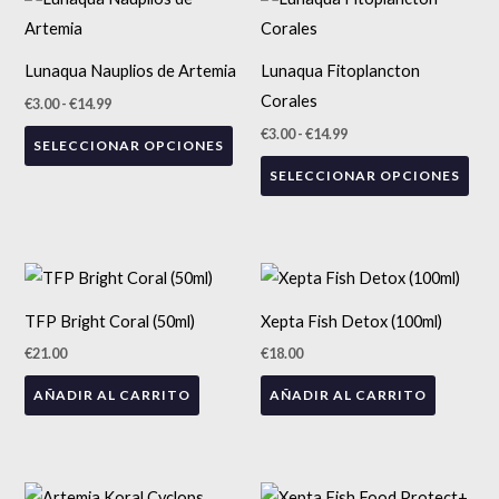
de
de
precios:
producto
precios:
pro
desde
desde
tiene
tien
€3.00
€3.00
Lunaqua Nauplios de Artemia
Lunaqua Fitoplancton
hasta
hasta
múltiples
múlt
€14.99
€14.99
Corales
€
3.00
-
€
14.99
variantes.
vari
€
3.00
-
€
14.99
SELECCIONAR OPCIONES
Las
Las
SELECCIONAR OPCIONES
opciones
opc
se
se
pueden
pue
elegir
eleg
en
en
TFP Bright Coral (50ml)
Xepta Fish Detox (100ml)
la
la
€
21.00
€
18.00
página
pág
de
de
AÑADIR AL CARRITO
AÑADIR AL CARRITO
producto
pro
Rango
Rango
Este
Est