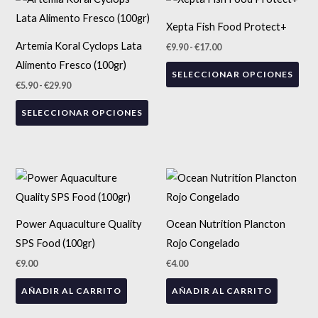
de
de
precios:
producto
precios:
pro
Xepta Fish Food Protect+
desde
desde
tiene
tien
€5.90
€9.90
Artemia Koral Cyclops Lata
€
9.90
-
€
17.00
hasta
hasta
múltiples
múlt
€29.90
€17.00
Alimento Fresco (100gr)
SELECCIONAR OPCIONES
variantes.
vari
€
5.90
-
€
29.90
Las
Las
SELECCIONAR OPCIONES
opciones
opc
se
se
pueden
pue
elegir
eleg
en
en
la
la
Power Aquaculture Quality
Ocean Nutrition Plancton
página
pág
SPS Food (100gr)
Rojo Congelado
de
de
€
9.00
€
4.00
producto
pro
AÑADIR AL CARRITO
AÑADIR AL CARRITO