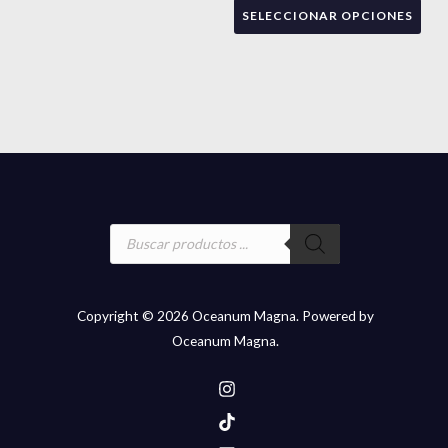
SELECCIONAR OPCIONES
opc
se
pue
eleg
en
la
pág
de
Búsqueda
pro
de
productos
Copyright © 2026 Oceanum Magna. Powered by
Oceanum Magna.