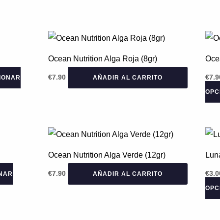
Ocean Nutrition Alga Roja (8gr)
Oce
€
7.90
€
7.9
IONAR
AÑADIR AL CARRITO
OPC
Ocean Nutrition Alga Verde (12gr)
Lun
€
7.90
€
3.0
NAR
AÑADIR AL CARRITO
OPC