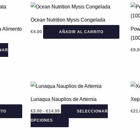
Ocean Nutrition Mysis Congelada
a Alimento
Pow
€
4.00
AÑADIR AL CARRITO
(100
€
9.0
NAR
Rango
Este
de
producto
precios:
Lunaqua Nauplios de Artemia
Xept
desde
tiene
€3.00
€
3.00
-
€
14.99
€
21.
ITO
SELECCIONAR
hasta
múltiples
€14.99
OPCIONES
variantes.
Las