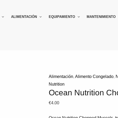
Ocean
Nutrition
ALIMENTACIÓN
EQUIPAMIENTO
MANTENIMIENTO
Chopped
Mussels
cantidad
Alimentación
,
Alimento Congelado
,
N
Nutrition
Ocean Nutrition C
€
4.00
Ocean Nutrition Chopped Mussels, tr