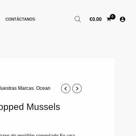
€
0.00
CONTÁCTANOS
uestras Marcas
,
Ocean
hopped Mussels
ozos de mejillón congelado.Es una