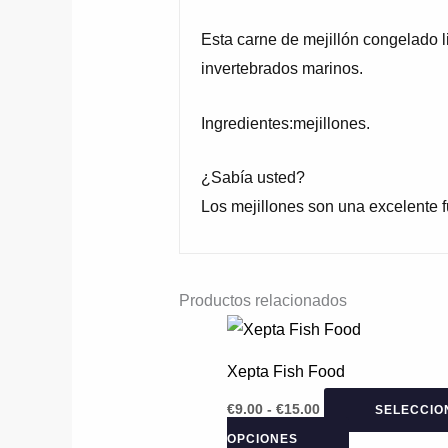
Esta carne de mejillón congelado l
invertebrados marinos.
Ingredientes:mejillones.
¿Sabía usted?
Los mejillones son una excelente f
Productos relacionados
Rango
Este
de
producto
precios:
Xepta Fish Food
desde
tiene
€9.00
€
9.00
-
€
15.00
SELECCIO
hasta
múltiples
€15.00
OPCIONES
variantes.