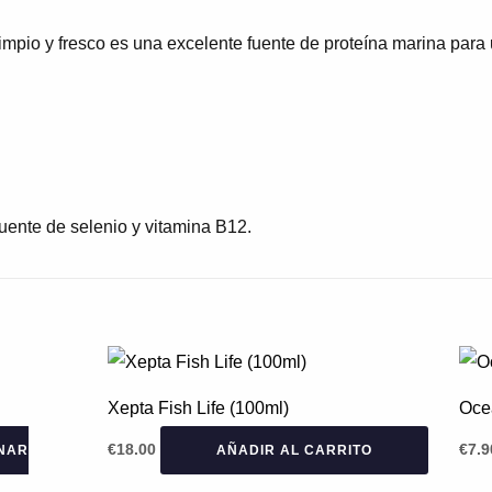
impio y fresco es una excelente fuente de proteína marina para
uente de selenio y vitamina B12.
Xepta Fish Life (100ml)
Ocea
€
18.00
€
7.9
NAR
AÑADIR AL CARRITO