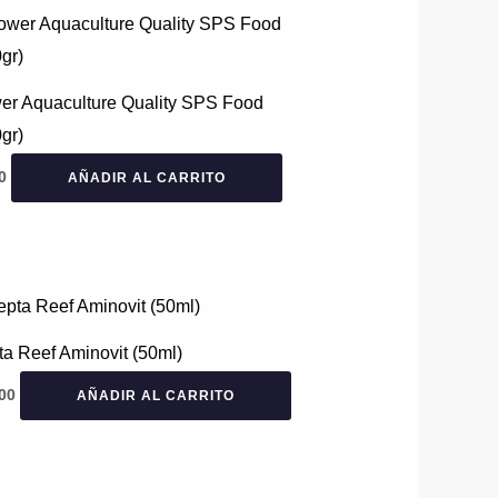
de
se
producto
pueden
elegir
er Aquaculture Quality SPS Food
en
gr)
la
0
AÑADIR AL CARRITO
página
de
producto
a Reef Aminovit (50ml)
00
AÑADIR AL CARRITO