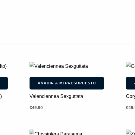
AÑADIR A MI PRESUPUESTO
)
Valenciennea Sexguttata
Cory
€
49.90
€
49.
El
El