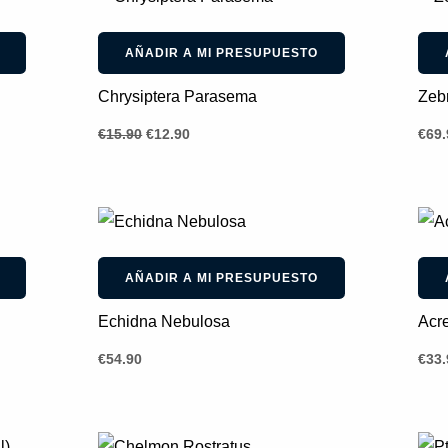
precio
precio
original
actual
-
19
%
era:
es:
AÑADIR A MI PRESUPUESTO
€15.90.
€12.90.
Chrysiptera Parasema
Zeb
€
15.90
€
12.90
€
69.
AÑADIR A MI PRESUPUESTO
Echidna Nebulosa
Acr
€
54.90
€
33.