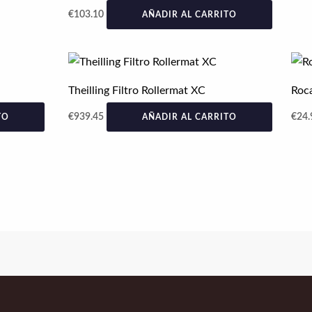
€
103.10
AÑADIR AL CARRITO
Theilling Filtro Rollermat XC
Roca
€
939.45
€
24.
TO
AÑADIR AL CARRITO