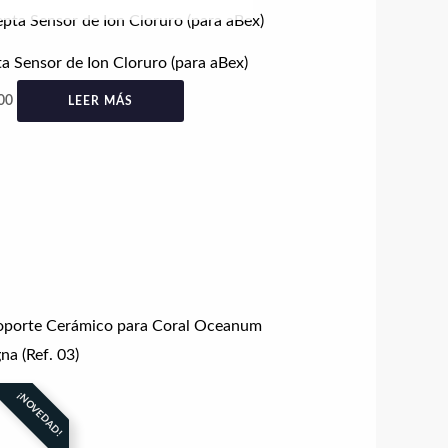
en
la
a Sensor de Ion Cloruro (para aBex)
página
de
00
LEER MÁS
producto
¡NOVEDAD!