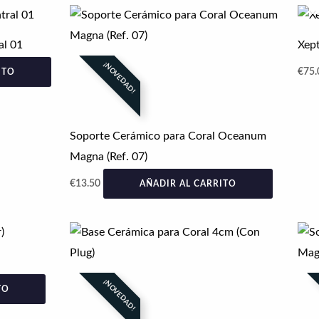
al 01
Xept
¡NOVEDAD!
€
75.
ITO
Soporte Cerámico para Coral Oceanum
Magna (Ref. 07)
€
13.50
AÑADIR AL CARRITO
¡NOVEDAD!
TO