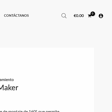
€
0.00
CONTÁCTANOS
amiento
Maker
te de montaje de 160° que permite