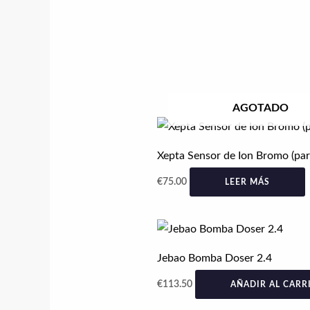
AGOTADO
Xepta Sensor de Ion Bromo (par
€
75.00
LEER MÁS
Jebao Bomba Doser 2.4
€
113.50
AÑADIR AL CARR