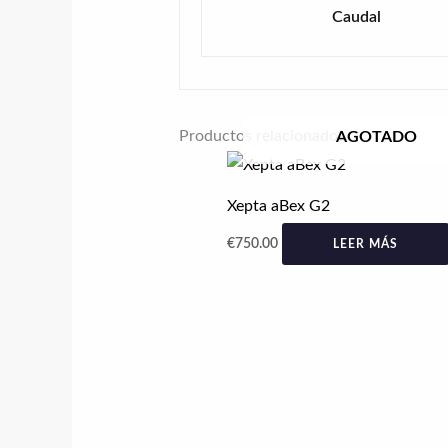
Caudal
Productos relacionados
AGOTADO
Xepta aBex G2
€
750.00
LEER MÁS