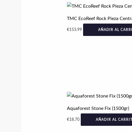
TMC EcoReef Rock Pieza Centr
€
153.99
AÑADIR AL CARR
Aquaforest Stone Fix (1500gr)
€
18.70
AÑADIR AL CARRI