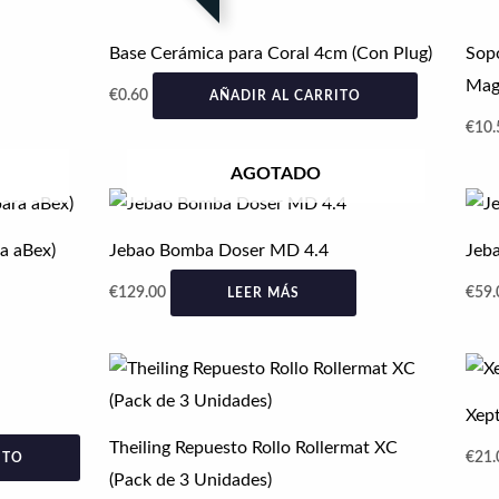
Base Cerámica para Coral 4cm (Con Plug)
Sop
Magn
€
0.60
AÑADIR AL CARRITO
€
10.
AGOTADO
a aBex)
Jebao Bomba Doser MD 4.4
Jeb
€
129.00
€
59.
LEER MÁS
Xept
Theiling Repuesto Rollo Rollermat XC
€
21.
ITO
(Pack de 3 Unidades)