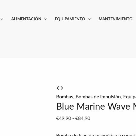
Blue
Rango
Marine
de
ALIMENTACIÓN
EQUIPAMIENTO
MANTENIMIENTO
Wave
precios:
Maker
desde
cantidad
€49.90
hasta
€84.90
Bombas
,
Bombas de Impulsión
,
Equip
Blue Marine Wave 
€
49.90
-
€
84.90
Bomba de fijación magnética y sopor