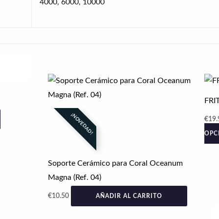
4000, 6000, 10000
FRI
¡NOVEDAD!
€
19.
OPC
Soporte Cerámico para Coral Oceanum
Magna (Ref. 04)
€
10.50
AÑADIR AL CARRITO