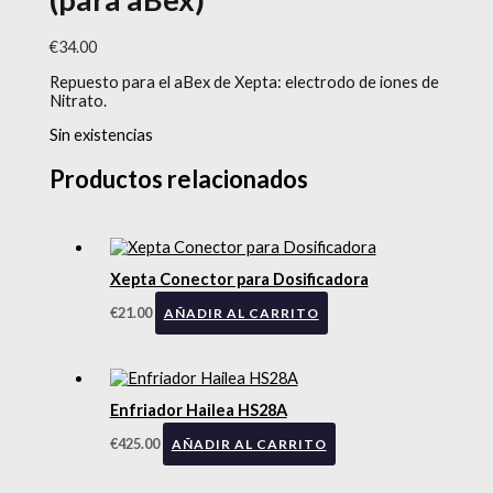
€
34.00
Repuesto para el aBex de Xepta: electrodo de iones de
Nitrato.
Sin existencias
Productos relacionados
Xepta Conector para Dosificadora
€
21.00
AÑADIR AL CARRITO
Enfriador Hailea HS28A
€
425.00
AÑADIR AL CARRITO