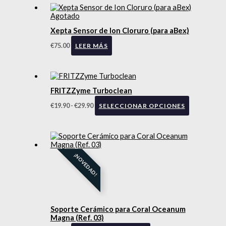
Agotado
Xepta Sensor de Ion Cloruro (para aBex)
€
75.00
LEER MÁS
FRITZZyme Turboclean
€
19.90
-
€
29.90
SELECCIONAR OPCIONES
¡NOVEDAD!
Soporte Cerámico para Coral Oceanum
Magna (Ref. 03)