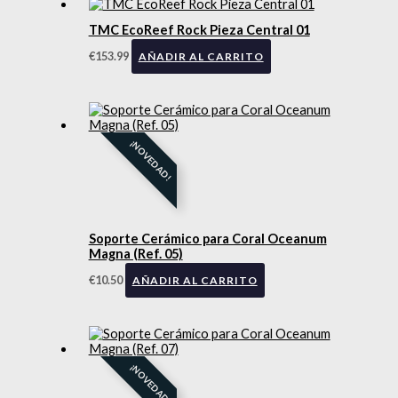
TMC EcoReef Rock Pieza Central 01
€
153.99
AÑADIR AL CARRITO
¡NOVEDAD!
Soporte Cerámico para Coral Oceanum
Magna (Ref. 05)
€
10.50
AÑADIR AL CARRITO
¡NOVEDAD!