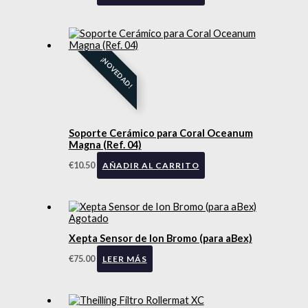
¡NOVEDAD!
Soporte Cerámico para Coral Oceanum
Magna (Ref. 04)
€
10.50
AÑADIR AL CARRITO
Agotado
Xepta Sensor de Ion Bromo (para aBex)
€
75.00
LEER MÁS