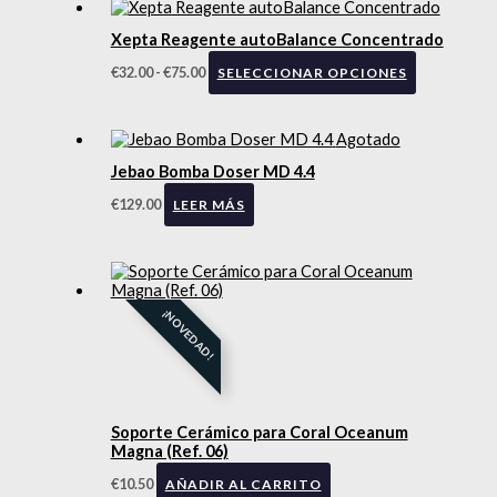
Xepta Reagente autoBalance Concentrado
€
32.00
-
€
75.00
SELECCIONAR OPCIONES
Agotado
Jebao Bomba Doser MD 4.4
€
129.00
LEER MÁS
¡NOVEDAD!
Soporte Cerámico para Coral Oceanum
Magna (Ref. 06)
€
10.50
AÑADIR AL CARRITO