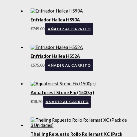
Enfriador Hailea HS90A
€
745.00
AÑADIR AL CARRITO
Enfriador Hailea HS52A
€
575.00
AÑADIR AL CARRITO
Aquaforest Stone Fix (1500gr)
€
18.70
AÑADIR AL CARRITO
Theiling Repuesto Rollo Rollermat XC (Pack