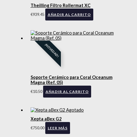
Theilling Filtro Rollermat XC
€
939.45
AÑADIR AL CARRITO
¡NOVEDAD!
Soporte Cerámico para Coral Oceanum
Magna (Ref. 05)
€
10.50
AÑADIR AL CARRITO
Agotado
Xepta aBex G2
€
750.00
LEER MÁS