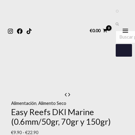
MAIN
Ir
Easy
Búsqueda
Rango
Búsqueda
MENU
al
Reefs
de
de
de
contenido
DKI
productos
precios:
€
0.00
Marine
desde
producto
(0.6mm/50gr,
€9.90
70gr
hasta
y
€22.90
150gr)
cantidad
Alimentación
,
Alimento Seco
Easy Reefs DKI Marine
(0.6mm/50gr, 70gr y 150gr)
€
9.90
-
€
22.90