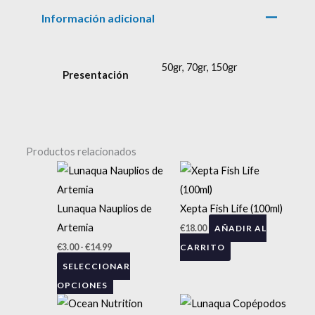
Información adicional
50gr, 70gr, 150gr
Presentación
Productos relacionados
Rango
Este
de
producto
precios:
tiene
Lunaqua Nauplios de
Xepta Fish Life (100ml)
desde
múltiples
Artemia
€
18.00
AÑADIR AL
€3.00
variantes.
€
3.00
-
€
14.99
CARRITO
hasta
Las
€14.99
SELECCIONAR
opciones
OPCIONES
Rango
Rango
se
Este
Este